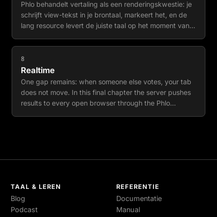
Phlo behandelt vertaling als een renderingskwestie: je
schrijft view-tekst in je brontaal, markeert het, en de
lang resource levert de juiste taal op het moment van
aanvraag, waarbij ontbrekende invoer op de
achtergrond wordt vertaald. In dit hoofdstuk leert de
poll Nederlands onder een /nl prefix.
8
Realtime
One gap remains: when someone else votes, your tab
does not move. In this final chapter the server pushes
results to every open browser through the Phlo
Daemon, and then you ship the whole thing. The
realtime part is optional: it requires one small Node
service that lives outside the framework, and the poll is
complete without it. The shipping part is not optional.
TAAL & LEREN
REFERENTIE
Blog
Documentatie
Podcast
Manual