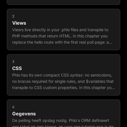
poll. Elk hoofdstuk voegt een laag toe: een route, een
view, CSS, data, stemmen, async updates, vertalingen
en live resultaten. In dit eerste hoofdstuk installeer je
2
Phlo, schrijf je je eerste route en zie je deze in de
Views
browser.
Views live directly in your .phlo files and transpile to
PHP methods that return HTML. In this chapter you
replace the hello route with the first real poll page: a
question and a row of answer buttons. You learn the
view block, the dot shorthand, variables, and the one
rule that bites everyone once: a blank line closes the
3
view.
CSS
Phlo has its own compact CSS syntax: no semicolons,
no braces required for single rules, and $variables that
transpile to CSS custom properties. In this chapter you
give the poll a dark card layout and a small theme, in a
dedicated style file.
4
Gegevens
De peiling heeft opslag nodig. Phlo's ORM definieert
een tabel als een klasse, en voor een tutorial-app is de