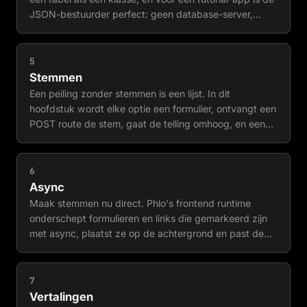
JSON-bestuurder perfect: geen database-server,
geen inloggegevens, één JSON-bestand per tabel. In
dit hoofdstuk definieer je het model, vul je het met
opties en render je echte records.
5
Stemmen
Een peiling zonder stemmen is een lijst. In dit
hoofdstuk wordt elke optie een formulier, ontvangt een
POST route de stem, gaat de telling omhoog, en een
omleiding her-render de pagina. Gewone HTTP, nog
geen JavaScript: deze versie werkt in elke browser,
met alles uit.
6
Async
Maak stemmen nu direct. Phlo's frontend runtime
onderschept formulieren en links die gemarkeerd zijn
met async, plaatst ze op de achtergrond en past de
DOM-opdrachten van de server toe op de pagina.
Geen herlaadbeurt, geen client-side status, geen API-
laag: dezelfde route beantwoordt beide werelden.
7
Vertalingen