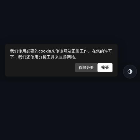
class poll extends obj {

	public $question = 'Which stack wins?';

	public static function GETpoll(){

		return view(phlo('poll')->question, 'Phlo Poll');

	}

我们使用必要的cookie来使该网站正常工作。在您的许可
下，我们还使用分析工具来改善网站。
}
仅限必要
接受