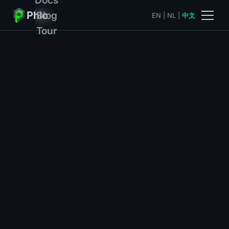
Phlo
Blog
EN
|
NL
|
中文
Tour