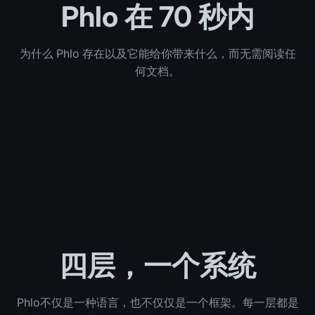
Phlo 在 70 秒内
为什么 Phlo 存在以及它能给你带来什么，而无需阅读任
何文档。
Phlo
一种
语
言。
一种
思维
模
型。
从代
码到
舰队
四层，一个系统
Phlo不仅是一种语言，也不仅仅是一个框架。每一层都是