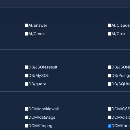
AI/answer
AI/Claude
AI/Gemini
AI/Grok
DB/JSON.result
DB/JSON
DB/MySQL
DB/Postg
DB/query
DB/SQLit
DOM/cookiewall
DOM/CSS.
DOM/datatags
DOM/dial
DOM/ffmpeg
DOM/for