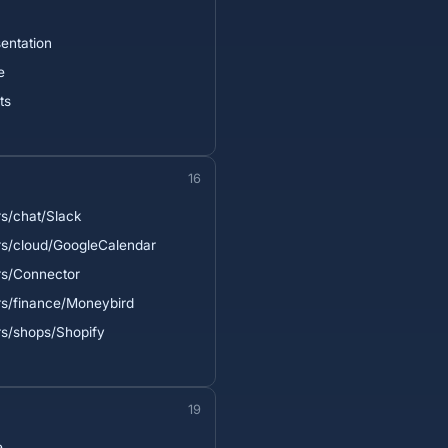
entation
e
ts
16
s/chat/Slack
s/cloud/GoogleCalendar
rs/Connector
s/finance/Moneybird
s/shops/Shopify
19
e