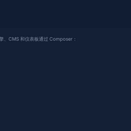
CMS 和仪表板通过 Composer：
hlo/tech
phlo/cm
hlo/dashboard
aemon
phlo-whatsapp