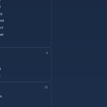
d
ny
ent
ect
ual
9
N
X
35
n