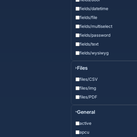
fields/datetime
fields/file
fields/multiselect
fields/password
fields/text
fields/wysiwyg
Files
files/CSV
files/img
files/PDF
General
active
apcu