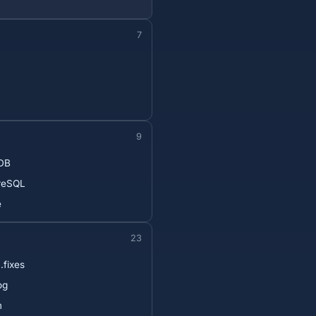
7
9
DB
reSQL
e
23
fixes
og
m