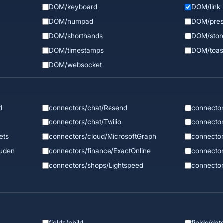
DOM/keyboard
DOM/link
DOM/numpad
DOM/pres
DOM/shorthands
DOM/stor
DOM/timestamps
DOM/toas
DOM/websocket
d
connectors/chat/Resend
connector
connectors/chat/Twilio
connector
ets
connectors/cloud/MicrosoftGraph
connecto
ouden
connectors/finance/ExactOnline
connector
connectors/shops/Lightspeed
connector
fields/child
fields/dat