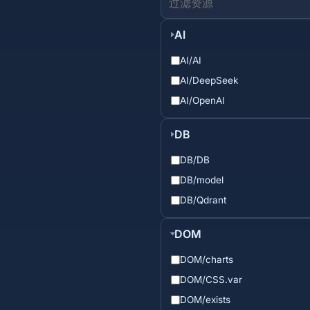
AI
AI/AI
AI/DeepSeek
AI/OpenAI
DB
DB/DB
DB/model
DB/Qdrant
DOM
DOM/charts
DOM/CSS.var
DOM/exists