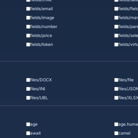
fields/email
fields/fiel
fields/image
fields/ma
fields/number
fields/par
fields/price
fields/sel
fields/token
fields/virt
files/DOCX
files/file
files/INI
files/JSO
files/UBL
files/XLS
age
age.huma
await
camel