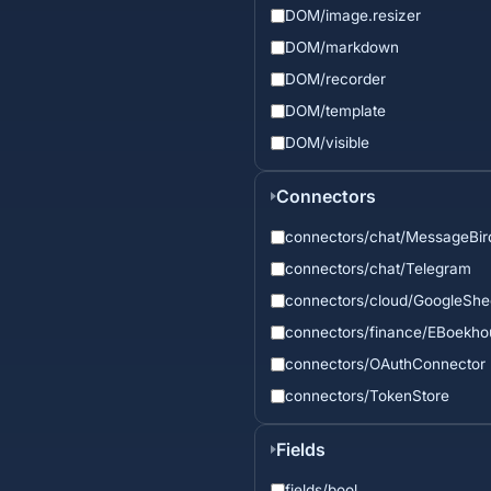
DOM/image.resizer
DOM/markdown
DOM/recorder
DOM/template
DOM/visible
Connectors
connectors/chat/MessageBir
connectors/chat/Telegram
connectors/cloud/GoogleShe
connectors/finance/EBoekh
connectors/OAuthConnector
connectors/TokenStore
Fields
fields/bool