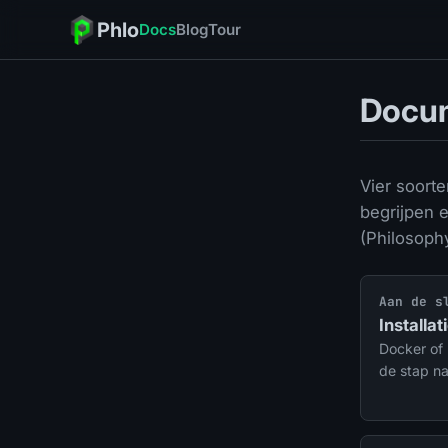
Phlo
Docs
Blog
Tour
Docum
Vier soort
begrijpen 
(Philosoph
Aan de s
Installat
Docker of 
de stap na