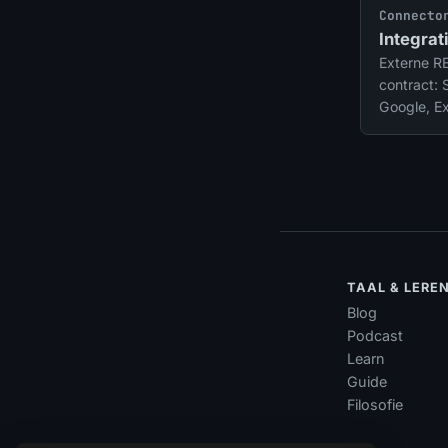
Connecto
Integrat
Externe R
contract: 
Google, E
meer. OAu
zichzelf.
TAAL & LERE
Blog
Podcast
Learn
Guide
Filosofie