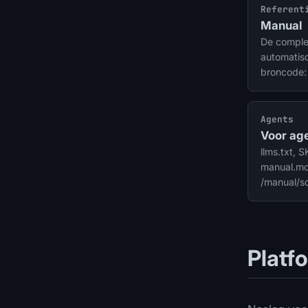
Referent
Manual
De complet
automatis
broncode:
connectors
security.
Agents
Voor age
llms.txt, 
manual.md,
/manual/
Platf