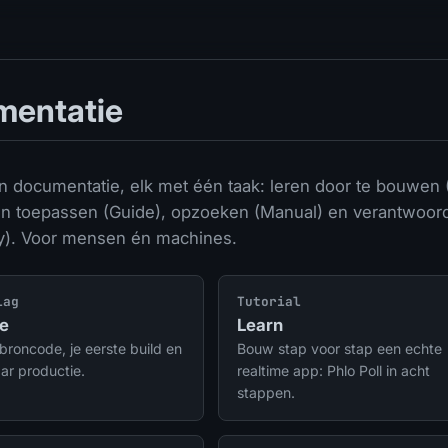
entatie
en documentatie, elk met één taak: leren door te bouwen 
en toepassen (Guide), opzoeken (Manual) en verantwoor
y). Voor mensen én machines.
lag
Tutorial
ie
Learn
broncode, je eerste build en
Bouw stap voor stap een echte
ar productie.
realtime app: Phlo Poll in acht
stappen.