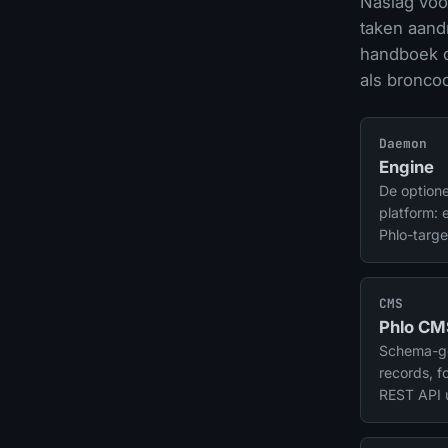
Naslag voo
taken aand
handboek d
als broncod
Daemon
Engine
De optione
platform: 
Phlo-targe
cron-loze 
taken draa
CMS
Phlo CM
Schema-ge
records, f
REST API u
voorbeeld