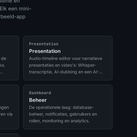
ltime en
Elk een mini-
orbeeld-app
Presentation
Presentation
 de
Audio-timeline editor voor narratieve
ks.
presentaties en video's: Whisper-
transcriptie, AI-dubbing en een AI-
regisseur.
Dashboard
Beheer
ngen
De operationele laag: database-
ren via
beheer, notificaties, gebruikers en
rollen, monitoring en analytics.