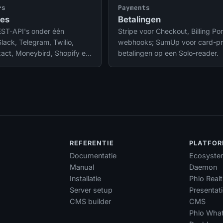
rs
Payments
ies
Betalingen
EST-API's onder één
Stripe voor Checkout, Billing Por
Slack, Telegram, Twilio,
webhooks; SumUp voor card-pr
xact, Moneybird, Shopify en
betalingen op een Solo-reader.
th-tokens verversen
N
REFERENTIE
PLATFO
Documentatie
Ecosyste
Manual
Daemon
Installatie
Phlo Real
Server setup
Presentat
CMS builder
CMS
Phlo Wha