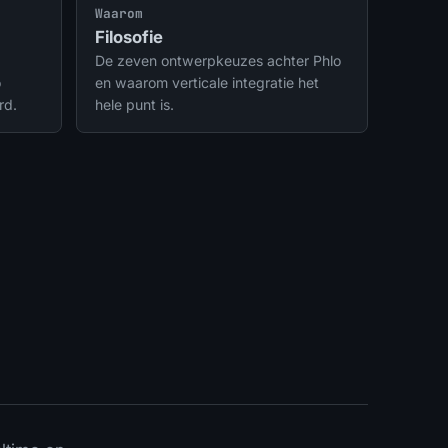
integraties.
Waarom
Filosofie
De zeven ontwerpkeuzes achter Phlo
o
en waarom verticale integratie het
rd.
hele punt is.