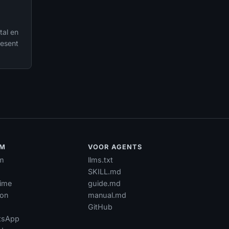
tal en
esent
RM
VOOR AGENTS
m
llms.txt
SKILL.md
time
guide.md
ion
manual.md
GitHub
tsApp