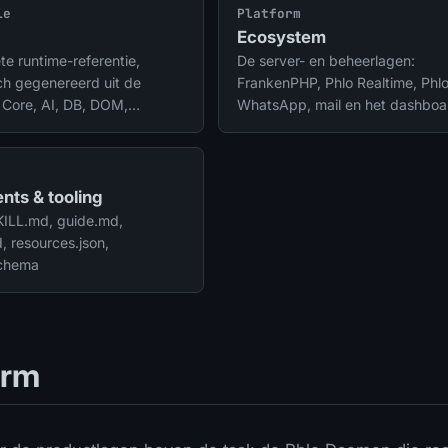
ie
Platform
Ecosystem
e runtime-referentie,
De server- en beheerlagen:
ch gegenereerd uit de
FrankenPHP, Phlo Realtime, Phl
 Core, AI, DB, DOM,
WhatsApp, mail en het dashboa
, fields, files, payments en
nts & tooling
SKILL.md, guide.md,
 resources.json,
schema
orm