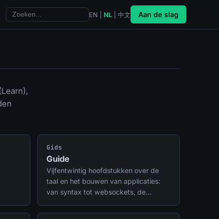
Aan de slag
EN
|
NL
|
中文
(Learn),
den
Gids
Guide
Vijfentwintig hoofdstukken over de
taal en het bouwen van applicaties:
van syntax tot websockets, de
daemon, tasks, SEO, AI, trace,
deployment, mobiele apps en