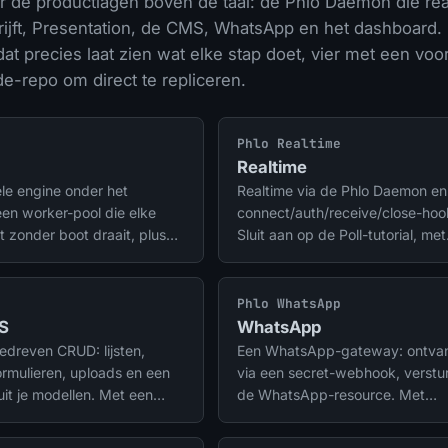
r de productlagen boven de taal: de Phlo Daemon die rea
rijft, Presentation, de CMS, WhatsApp en het dashboard. 
at precies laat zien wat elke stap doet, vier met een vo
e-repo om direct te repliceren.
Phlo Realtime
Realtime
le engine onder het
Realtime via de Phlo Daemon en
een worker-pool die elke
connect/auth/receive/close-hoo
t zonder boot draait, plus
Sluit aan op de Poll-tutorial, met
scheduling. Phlo Realtime en
voorbeeld-repo.
ien erop.
Phlo WhatsApp
S
WhatsApp
dreven CRUD: lijsten,
Een WhatsApp-gateway: ontva
ormulieren, uploads en een
via een secret-webhook, verstu
it je modellen. Met een
de WhatsApp-resource. Met
-blog als broncode-repo.
voorbeeld-repo.