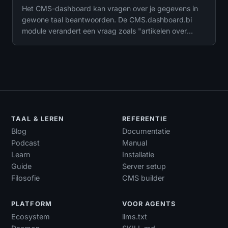
Het CMS-dashboard kan vragen over je gegevens in
gewone taal beantwoorden. De CMS.dashboard.bi
module verandert een vraag zoals "artikelen over
reizen van vorige maand" in een gestructureerde,
geparameteriseerde query op je eigen modellen: typ
het in of zeg het hardop.
TAAL & LEREN
REFERENTIE
Blog
Documentatie
Podcast
Manual
Learn
Installatie
Guide
Server setup
Filosofie
CMS builder
PLATFORM
VOOR AGENTS
Ecosystem
llms.txt