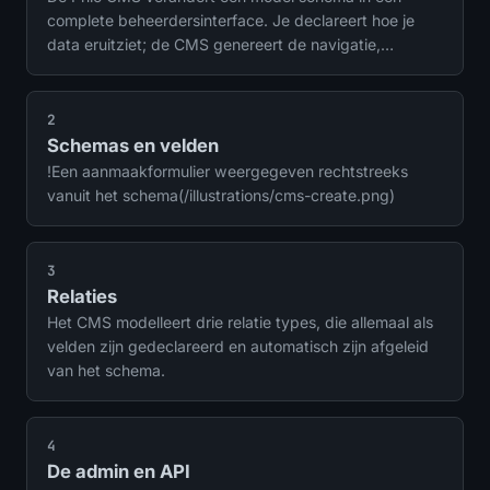
complete beheerdersinterface. Je declareert hoe je
data eruitziet; de CMS genereert de navigatie,
lijstweergaven, recordweergaven, aanmaak- en
bewerkingsformulieren, een REST API en CSRF-
bescherming. Er is geen handmatig gebouwde admin
2
HTML.
Schemas en velden
!Een aanmaakformulier weergegeven rechtstreeks
vanuit het schema(/illustrations/cms-create.png)
3
Relaties
Het CMS modelleert drie relatie types, die allemaal als
velden zijn gedeclareerd en automatisch zijn afgeleid
van het schema.
4
De admin en API