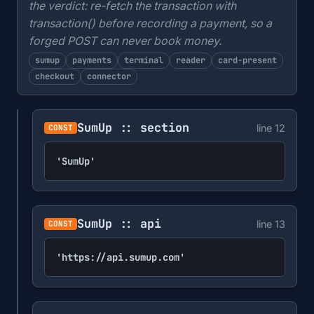
the verdict: re-fetch the transaction with
transaction() before recording a payment, so a
forged POST can never book money.
sumup
payments
terminal
reader
card-present
checkout
connector
SumUp :: section
line 12
CONST
'SumUp'
SumUp :: api
line 13
CONST
'https://api.sumup.com'