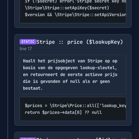
if (!$secret) error('Stripe secret key not con
\Stripe\Stripe::setApiKey($secret)

$version && \Stripe\Stripe::setApiVersion($ver
Stripe :: price
($lookupKey)
STATIC
line 17
Haalt het prijsobject van Stripe op op
basis van de opgegeven lookup-sleutel,
en retourneert de eerste actieve prijs
die is gevonden of null als er geen
bestaat.
$prices = \Stripe\Price::all(['lookup_keys' =>
return $prices->data[0] ?? null