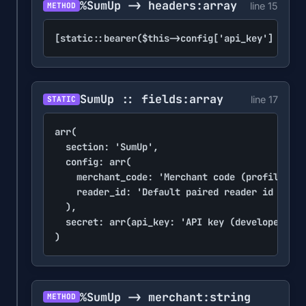
%SumUp -> headers
:array
line 15
METHOD
[static::bearer($this->config['api_key'] ?? vo
SumUp :: fields
:array
line 17
STATIC
arr(

	section: 'SumUp',

	config: arr(

		merchant_code: 'Merchant code (profile > merchant profile)',

		reader_id: 'Default paired reader id (optional; every call accepts an explicit one)',

	),

	secret: arr(api_key: 'API key (developer.sumup.com > API keys)'),

)
%SumUp -> merchant
:string
METHOD