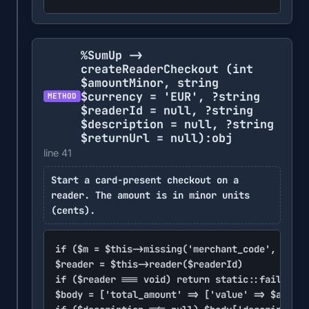
%SumUp ->
createReaderCheckout
(int
$amountMinor, string
$currency = 'EUR', ?string
METHOD
$readerId = null, ?string
$description = null, ?string
$returnUrl = null)
:obj
line 41
Start a card-present checkout on a
reader. The amount is in minor units
(cents).
if ($m = $this->missing('merchant_code', 'api_
$reader = $this->reader($readerId)

if ($reader === void) return static::fail('Sum
$body = ['total_amount' => ['value' => $amount