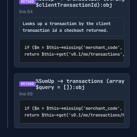
METHOD
$clientTransactionId)
:obj
line 64
Looks up a transaction by the client
transaction id a checkout returned.
if ($m = $this->missing('merchant_code', 'api_
return $this->get('v0.1/me/transactions', ['cl
%SumUp -> transactions
(array
METHOD
$query = [])
:obj
line 69
if ($m = $this->missing('merchant_code', 'api_
return $this->get('v0.1/me/transactions/histor