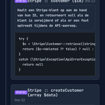
Stripe :: customer
($id)
line 22
STATIC
Haalt een Stripe-klant op aan de hand
van hun ID, en retourneert null als de
klant is verwijderd of als er een fout
optreedt tijdens de API-aanroep.
try {

	$c = \Stripe\Customer::retrieve((string)$id)

	return ($c->deleted ?? false) ? null : $c

}

catch (\Stripe\Exception\ApiErrorException $e)
	return null

}
Stripe :: createCustomer
STATIC
(array $data)
line 32