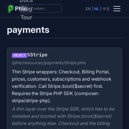
Phlo
Blog
EN
|
NL
|
中文
Tour
payments
%Stripe
OBJECT
/phlo/resources/payments/Stripe.phlo
Thin Stripe wrappers: Checkout, Billing Portal,
prices, customers, subscriptions and webhook
verification. Call Stripe::boot($secret) first.
Requires the Stripe PHP SDK (composer:
stripe/stripe-php).
A thin layer over the Stripe SDK, which has to be
installed and booted with Stripe::boot($secret)
before anything else. Checkout and the billing