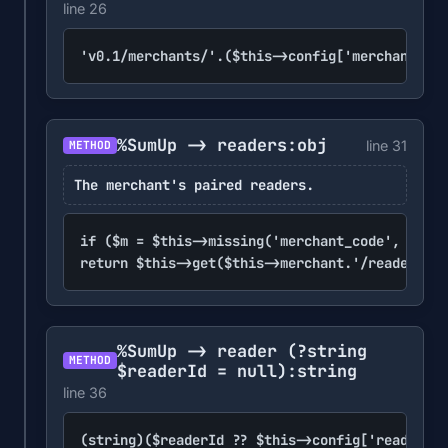
line 26
'v0.1/merchants/'.($this->config['merchant_cod
%SumUp -> readers
:obj
line 31
METHOD
The merchant's paired readers.
if ($m = $this->missing('merchant_code', 'api_
return $this->get($this->merchant.'/readers')
%SumUp -> reader
(?string
METHOD
$readerId = null)
:string
line 36
(string)($readerId ?? $this->config['reader_id