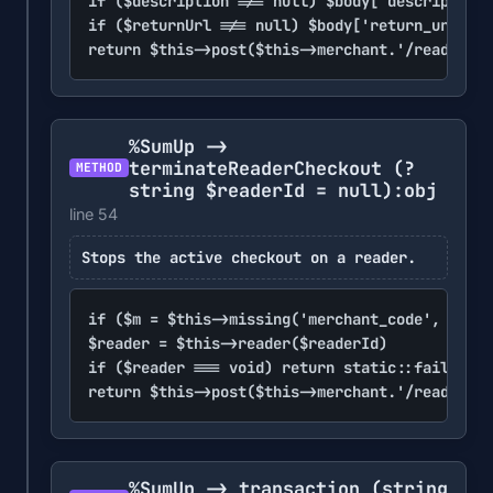
if ($description !== null) $body['description'
if ($returnUrl !== null) $body['return_url'] =
return $this->post($this->merchant.'/readers/'
%SumUp ->
terminateReaderCheckout
(?
METHOD
string $readerId = null)
:obj
line 54
Stops the active checkout on a reader.
if ($m = $this->missing('merchant_code', 'api_
$reader = $this->reader($readerId)

if ($reader === void) return static::fail('Sum
return $this->post($this->merchant.'/readers/'
%SumUp -> transaction
(string