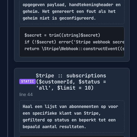
opgegeven payload, handtekeningheader en
geheim. Het genereert een fout als het
geheim niet is geconfigureerd.
$secret = trim((string)$secret)

if (!$secret) error('Stripe webhook secret not
return \Stripe\Webhook::constructEvent((string
Stripe :: subscriptions
($customerId, $status =
STATIC
'all', $limit = 10)
line 44
Haal een lijst van abonnementen op voor
een specifieke klant van Stripe,
gefilterd op status en beperkt tot een
bepaald aantal resultaten.