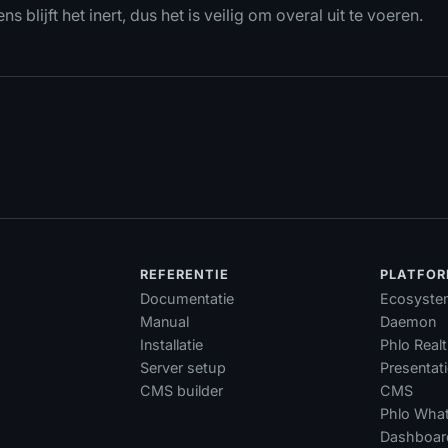
s blijft het inert, dus het is veilig om overal uit te voeren.
N
REFERENTIE
PLATFO
Documentatie
Ecosyste
Manual
Daemon
Installatie
Phlo Real
Server setup
Presentat
CMS builder
CMS
Phlo Wha
Dashboar