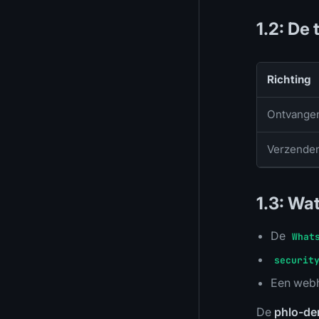
1.2: De
Richting
Ontvange
Verzende
1.3: Wat
De
What
securit
Een webh
De
phlo-d