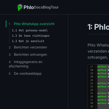
Phlo
Docs
Blog
Tour
Phlo WhatsApp overzicht
1
1: Ph
1.1
Het gateway-model
1.2
De twee richtingen
1.3
Wat je aansluit
Phlo WhatsA
Berichten verzenden
2
verzenden e
Berichten ontvangen
3
ontvangen,
Inloggegevens en
4
afscherming
De voorbeeldapp
5