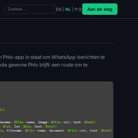
Aan de slag
EN
|
NL
|
中文
n Phlo-app in staat om WhatsApp-berichten te
ode gewone Phlo blijft: een route om te