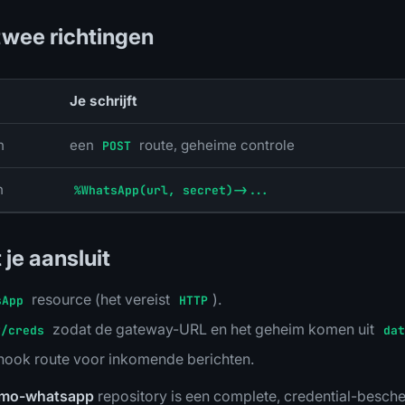
 twee richtingen
Je schrijft
n
een
route, geheime controle
POST
n
%WhatsApp(url, secret)->...
 je aansluit
resource (het vereist
).
sApp
HTTP
zodat de gateway-URL en het geheim komen uit
y/creds
dat
ook route voor inkomende berichten.
emo-whatsapp
repository is een complete, credential-besche