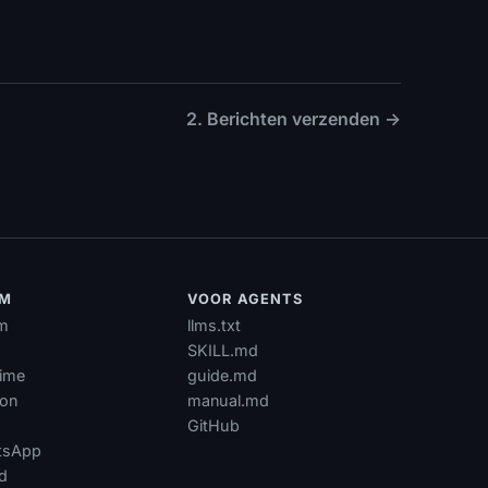
2. Berichten verzenden →
RM
VOOR AGENTS
m
llms.txt
SKILL.md
time
guide.md
ion
manual.md
GitHub
tsApp
d