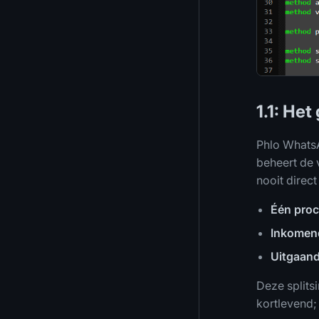
1.1: He
Phlo Whats
beheert de 
nooit direc
Één pro
Inkomen
Uitgaan
Deze splits
kortlevend;