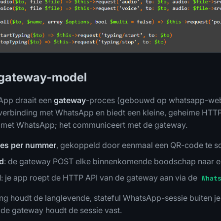
t gateway-model
App draait een
gateway
-proces (gebouwd op whatsapp-web
verbinding met WhatsApp en biedt een kleine, geheime HTTP
t met WhatsApp; het communiceert met de gateway.
ces per nummer
, gekoppeld door eenmaal een QR-code te s
d
: de gateway POST elke binnenkomende boodschap naar ee
d
: je app roept de HTTP API van de gateway aan via de
What
ing houdt de langlevende, stateful WhatsApp-sessie buiten je 
 de gateway houdt de sessie vast.