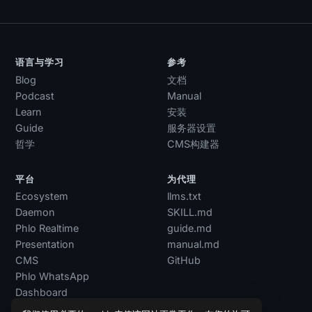
语言与学习
参考
Blog
文档
Podcast
Manual
Learn
安装
Guide
服务器设置
哲学
CMS构建器
平台
为代理
Ecosystem
llms.txt
Daemon
SKILL.md
Phlo Realtime
guide.md
Presentation
manual.md
CMS
GitHub
Phlo WhatsApp
Dashboard