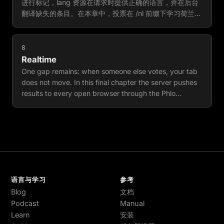
进行标记，lang 资源在请求时提供正确的语言，并在后台
翻译缺失的条目。在本章中，投票在 /nl 前缀下学习荷兰
语。
8
Realtime
One gap remains: when someone else votes, your tab
does not move. In this final chapter the server pushes
results to every open browser through the Phlo
Daemon, and then you ship the whole thing. The
realtime part is optional: it requires one small Node
service that lives outside the framework, and the poll is
complete without it. The shipping part is not optional.
语言与学习
参考
Blog
文档
Podcast
Manual
Learn
安装