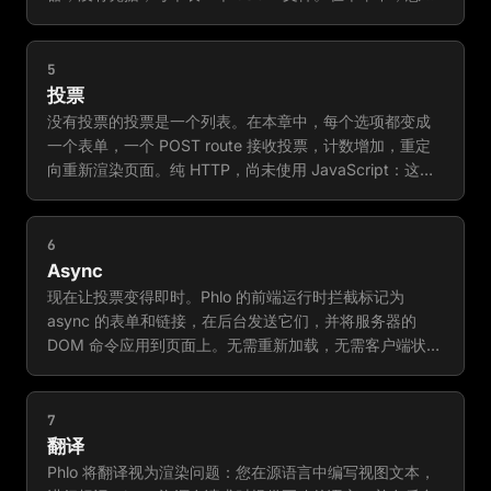
定义模型，用选项填充它，并渲染真实记录。
5
投票
没有投票的投票是一个列表。在本章中，每个选项都变成
一个表单，一个 POST route 接收投票，计数增加，重定
向重新渲染页面。纯 HTTP，尚未使用 JavaScript：这个
版本在任何浏览器中都能工作，所有功能都关闭。
6
Async
现在让投票变得即时。Phlo 的前端运行时拦截标记为
async 的表单和链接，在后台发送它们，并将服务器的
DOM 命令应用到页面上。无需重新加载，无需客户端状
态，无需 API 层：同一路由同时响应两个世界。
7
翻译
Phlo 将翻译视为渲染问题：您在源语言中编写视图文本，