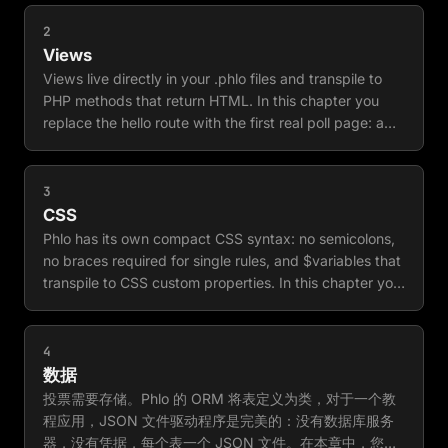
票，async 更新，翻译和实时结果。在第一章中，您将安
装 Phlo，编写您的第一个 route，并在浏览器中查看它。
2
Views
Views live directly in your .phlo files and transpile to
PHP methods that return HTML. In this chapter you
replace the hello route with the first real poll page: a
question and a row of answer buttons. You learn the
view block, the dot shorthand, variables, and the one
rule that bites everyone once: a blank line closes the
3
view.
CSS
Phlo has its own compact CSS syntax: no semicolons,
no braces required for single rules, and $variables that
transpile to CSS custom properties. In this chapter you
give the poll a dark card layout and a small theme, in a
dedicated style file.
4
数据
投票需要存储。Phlo 的 ORM 将表定义为类，对于一个教
程应用，JSON 文件驱动程序是完美的：没有数据库服务
器，没有凭据，每个表一个 JSON 文件。在本章中，您将