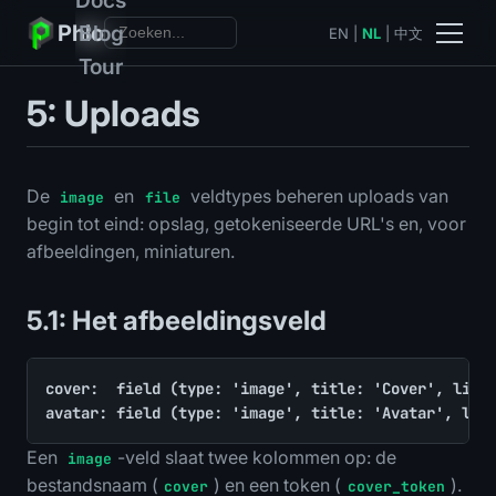
Phlo
Blog
EN
|
NL
|
中文
Tour
5: Uploads
De
en
veldtypes beheren uploads van
image
file
begin tot eind: opslag, getokeniseerde URL's en, voor
afbeeldingen, miniaturen.
5.1: Het afbeeldingsveld
cover:  field (type: 'image', title: 'Cover', list:
avatar: field (type: 'image', title: 'Avatar', lis
Een
-veld slaat twee kolommen op: de
image
bestandsnaam (
) en een token (
).
cover
cover_token