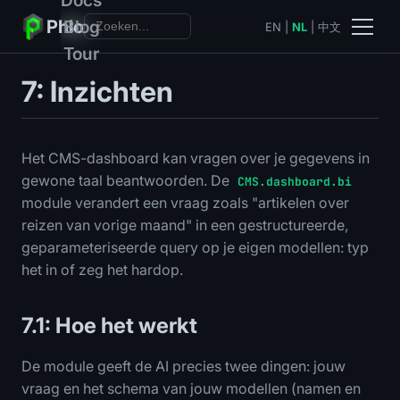
Phlo
Blog
EN
|
NL
|
中文
Tour
7: Inzichten
Het CMS-dashboard kan vragen over je gegevens in
gewone taal beantwoorden. De
CMS.dashboard.bi
module verandert een vraag zoals "artikelen over
reizen van vorige maand" in een gestructureerde,
geparameteriseerde query op je eigen modellen: typ
het in of zeg het hardop.
7.1: Hoe het werkt
De module geeft de AI precies twee dingen: jouw
vraag en het schema van jouw modellen (namen en