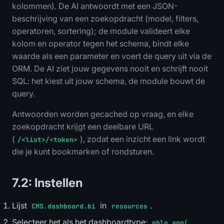
kolommen). De AI antwoordt met een JSON-
beschrijving van een zoekopdracht (model, filters,
operatoren, sortering); de module valideert elke
kolom en operator tegen het schema, bindt elke
waarde als een parameter en voert de query uit via de
ORM. De AI ziet jouw gegevens nooit en schrijft nooit
SQL: het kiest uit jouw schema, de module bouwt de
query.
Antwoorden worden gecached op vraag, en elke
zoekopdracht krijgt een deelbare URL
(
), zodat een inzicht een link wordt
/<list>/<token>
die je kunt bookmarken of rondsturen.
7.2: Instellen
Lijst
in
.
CMS.dashboard.bi
resources
Selecteer het als het dashboardtype:
phlo_app(...,