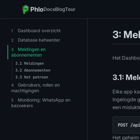
Phlo
Docs
Blog
Tour
Dashboard overzicht
1
3: Me
Database beheerder
2
Meldingen en
3
abonnementen
Het Dashboa
3.1
Meldingen
3.2
Abonnementen
3.1: Me
3.3
Het patroon
Gebruikers, rollen en
4
machtigingen
Elke app ka
Ingelogde g
Monitoring: WhatsApp en
5
bezoekers
een mislukt
POST /ap
Het geheim