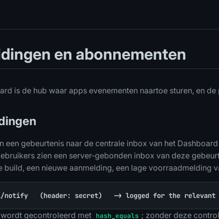
ldingen en abonnementen
rd is de hub waar apps evenementen naartoe sturen, en de p
ldingen
n een gebeurtenis naar de centrale inbox van het Dashboar
ebruikers zien een server-gebonden inbox van deze gebeurteni
e build, een nieuwe aanmelding, een lage voorraadmelding v
i/notify   (header: secret)   -> logged for the relevant
 wordt gecontroleerd met
; zonder deze control
hash_equals