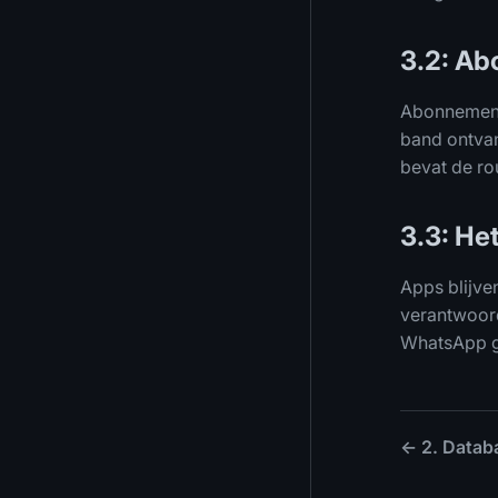
3.2: A
Abonnemente
band ontva
bevat de ro
3.3: He
Apps blijve
verantwoord
WhatsApp g
← 2. Datab