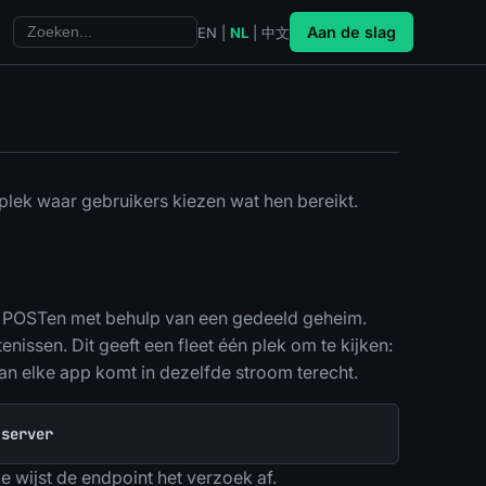
Aan de slag
EN
|
NL
|
中文
lek waar gebruikers kiezen wat hen bereikt.
d POSTen met behulp van een gedeeld geheim.
ssen. Dit geeft een fleet één plek om te kijken:
an elke app komt in dezelfde stroom terecht.
 server
e wijst de endpoint het verzoek af.