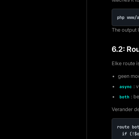
php www/
The output l
6.2: Ro
Elke route i
geen mod
: 
async
: b
both
Verander de
route bot
	if (!$option = type_poll::record(id: (int)$id)) return false
