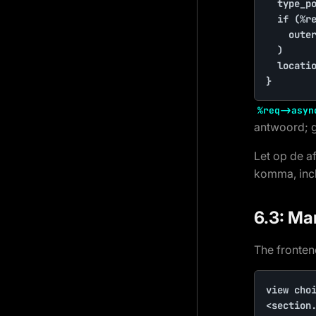
	type_poll::change('id=?', (int)$id, votes: $option->votes + 1)

	if (%req->async) return apply(

		outer: ['#results' => $this->results],

	)

	location('/poll')

}
%req->asyn
antwoord; g
Let op de 
komma, incl
6.3: Ma
The fronten
view choi
<section.