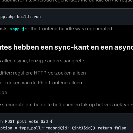
app.php build::run
ists
: the frontend bundle was regenerated.
*app.js
utes hebben een sync-kant en een asyn
s alleen sync, tenzij je anders aangeeft:
ifier: reguliere HTTP-verzoeken alleen
verzoeken van de Phlo frontend alleen
eide
 stemroute om beide te bedienen en tak op het verzoektype
h POST poll vote $id {
