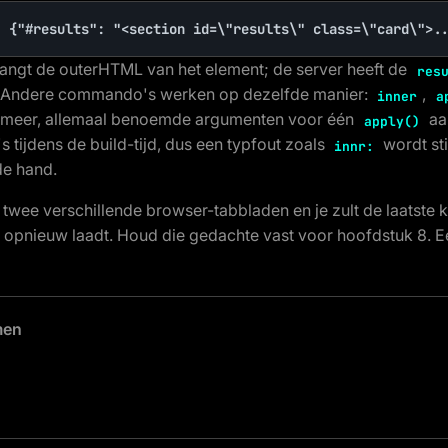
: {"#results": "<section id=\"results\" class=\"card\">.
angt de outerHTML van het element; de server heeft de
res
 Andere commando's werken op dezelfde manier:
,
inner
a
n meer, allemaal benoemde argumenten voor één
aa
apply()
tijdens de build-tijd, dus een typfout zoals
wordt st
innr:
de hand.
 twee verschillende browser-tabbladen en je zult de laatste
et opnieuw laadt. Houd die gedachte vast voor hoofdstuk 8. Ee
men