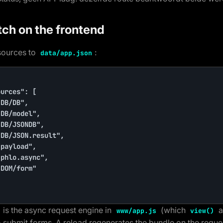
itch on the frontend
sources to
:
data/app.json
urces": [

DB/DB",

DB/model",

DB/JSONDB",

DB/JSON.result",

payload",

phlo.async",

DOM/form"

is the async request engine in
(which
a
www/app.js
view()
o submit forms. A reload regenerates the bundle on the request