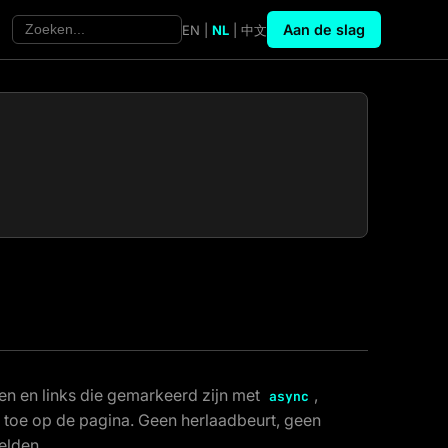
Aan de slag
EN
|
NL
|
中文
en en links die gemarkeerd zijn met
,
async
 toe op de pagina. Geen herlaadbeurt, geen
elden.