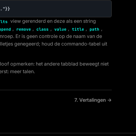
.."}}
view gerenderd en deze als een string
ults
,
,
,
,
,
,
ppend
remove
class
value
title
path
nroep. Er is geen controle op de naam van de
illetjes genegeerd; houd de commando-tabel uit
 kloof opmerken: het andere tabblad beweegt niet
rst: meer talen.
7. Vertalingen →