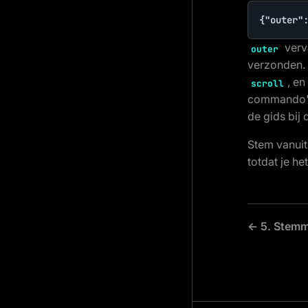
{"outer"
verv
outer
verzonden.
, e
scroll
commando's 
de gids bij 
Stem vanuit
totdat je h
← 5. Stem