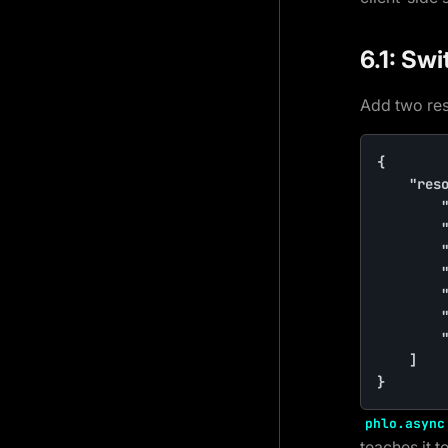
6.1: Sw
Add two re
{

    "reso
        "
        "
        "
        "
        "
        "
        "
    ]

}
phlo.async
teaches it t