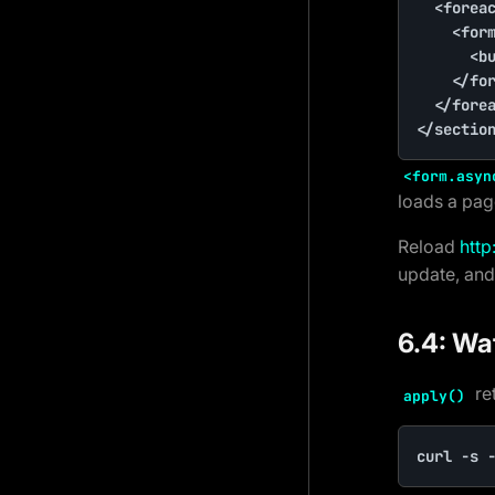
	<foreach type_poll::records() AS $option>

		<form.async method=post action="/poll/vote/$option->id">

			<button>$option->option</button>

		</form>

	</foreach>

</sectio
<form.asyn
loads a page
Reload
http
update, and
6.4: Wa
re
apply()
curl -s 