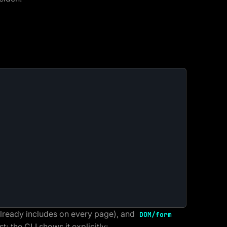
lready includes on every page), and
DOM/form
; the CLI shows it explicitly: