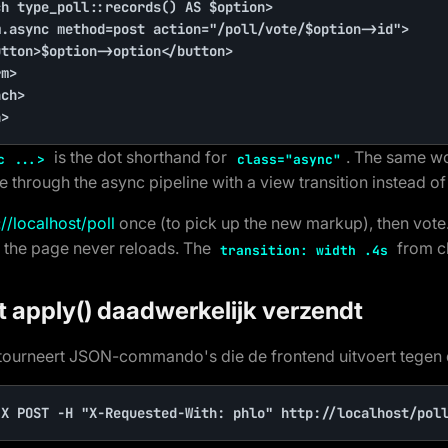
n>
is the dot shorthand for
. The same wo
c ...>
class="async"
 through the async pipeline with a view transition instead of 
://localhost/poll
once (to pick up the new markup), then vote.
 the page never reloads. The
from ch
transition: width .4s
t apply() daadwerkelijk verzendt
tourneert JSON-commando's die de frontend uitvoert tegen 
-X POST -H "X-Requested-With: phlo" http://localhost/pol