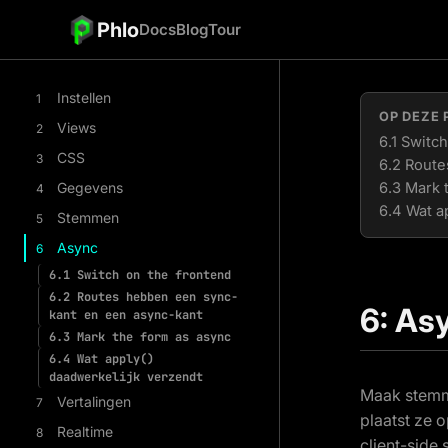
Phlo
Docs
Blog
Tour
Instellen
1
OP DEZE 
Views
2
6.1 Switc
CSS
3
6.2 Route
Gegevens
6.3 Mark 
4
6.4 Wat a
Stemmen
5
Async
6
6.1
Switch on the frontend
6.2
Routes hebben een sync-
6: As
kant en een async-kant
6.3
Mark the form as async
6.4
Wat apply()
daadwerkelijk verzendt
Maak stemme
Vertalingen
7
plaatst ze 
Realtime
8
client-side