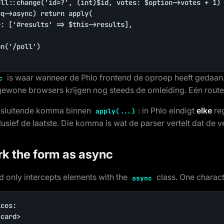
is waar wanneer de Phlo frontend de oproep heeft gedaan
c
ewone browsers krijgen nog steeds de omleiding. Eén route, 
afsluitende komma binnen
: in Phlo eindigt
elke
reg
apply(...)
usief de laatste. Die komma is wat de parser vertelt dat de v
rk the form as async
d only intercepts elements with the
class. One charact
async
ces:

card>
