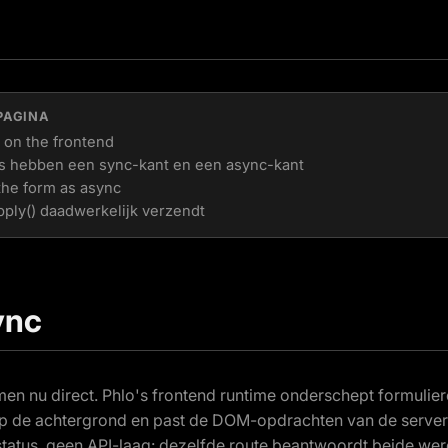
PAGINA
h on the frontend
s hebben een sync-kant en een async-kant
the form as async
pply() daadwerkelijk verzendt
ync
n nu direct. Phlo's frontend runtime onderschept formulier
op de achtergrond en past de DOM-opdrachten van de server
 status, geen API-laag: dezelfde route beantwoordt beide wer