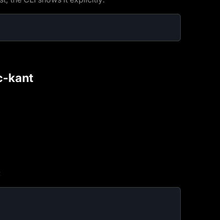
c-kant
: