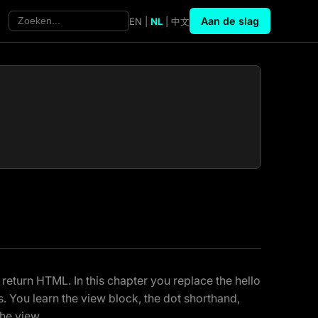
Aan de slag
EN
|
NL
|
中文
 return HTML. In this chapter you replace the hello
s. You learn the view block, the dot shorthand,
the view.