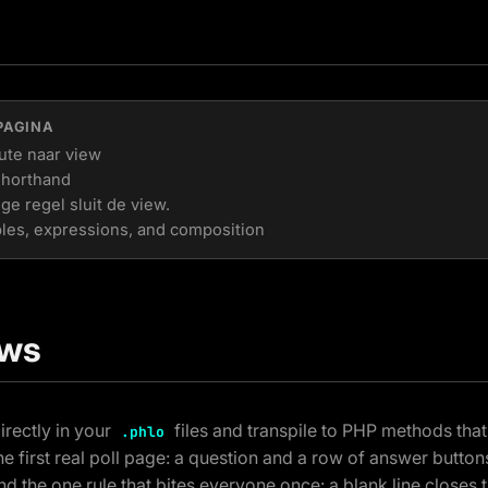
PAGINA
oute naar view
shorthand
ge regel sluit de view.
bles, expressions, and composition
ews
irectly in your
files and transpile to PHP methods that
.phlo
he first real poll page: a question and a row of answer button
nd the one rule that bites everyone once: a blank line closes 