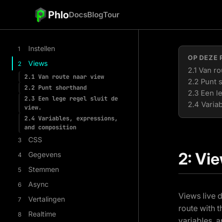
Phlo
Docs
Blog
Tour
Instellen
1
OP DEZE 
Views
2
2.1 Van r
2.1
Van route naar view
2.2 Punt 
2.2
Punt shorthand
2.3 Een le
2.3
Een lege regel sluit de
2.4 Varia
view.
2.4
Variables, expressions,
and composition
CSS
3
2: Vi
Gegevens
4
Stemmen
5
Async
6
Views live d
Vertalingen
7
route with t
Realtime
8
variables, a