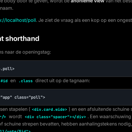
de body door te geven, wordt de
anonieme view
van het best
 naam.
p://localhost/poll
. Je ziet de vraag als een kop op een onges
nt shorthand
ns naar de openingstag:
p.poll>
en
direct uit op de tagnaam:
#id
.class
="app" class="poll">
ssen stapelen (
) en een afsluitende schuine s
<div.card.wide>
wordt
. Een waarschuwing d
r/>
<div class="spacer"></div>
of schuine strepen bevatten, hebben aanhalingstekens nodig,
.
ll/vote/$id">