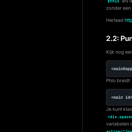
als 
$this
zonder een
Herlaad
htt
2.2: Pu
Kijk nog ee
<main#ap
Phlo breidt
<main id
Je kunt kla
<div.space
variabelen 
action="/po