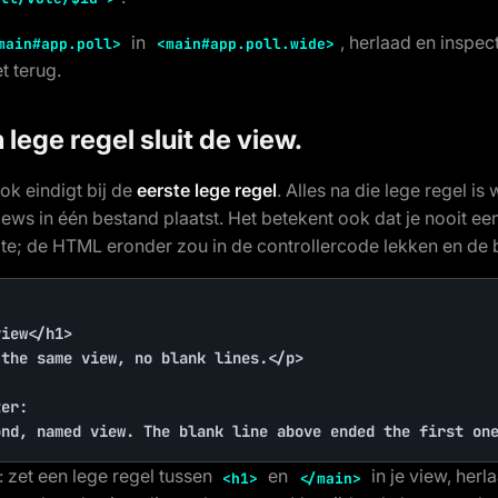
in
, herlaad en inspec
main#app.poll>
<main#app.poll.wide>
et terug.
 lege regel sluit de view.
ok eindigt bij de
eerste lege regel
. Alles na die lege regel is 
ews in één bestand plaatst. Het betekent ook dat je nooit e
mte; de HTML eronder zou in de controllercode lekken en de 
iew</h1>

the same view, no blank lines.</p>

er:

ond, named view. The blank line above ended the first on
: zet een lege regel tussen
en
in je view, herl
<h1>
</main>