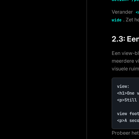
Verander
<
. Zet h
wide
2.3: Een
Een view-bl
meerdere vi
visuele rui
view:

<h1>One v
<p>Still 
view foot
<p>A sec
Probeer het