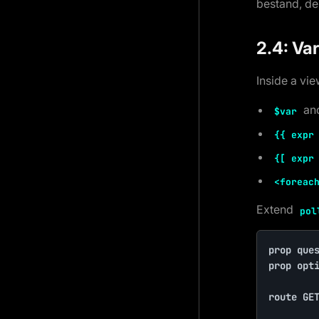
bestand, de
2.4: Va
Inside a vi
an
$var
{{ expr
{[ expr
<foreac
Extend
pol
prop ques
prop opti
route GET