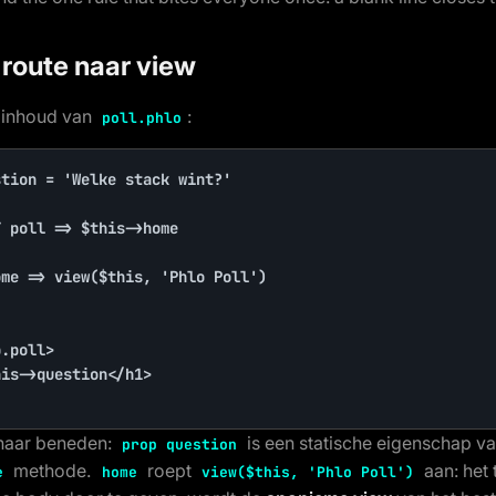
n route naar view
 inhoud van
:
poll.phlo
tion = 'Welke stack wint?'

 poll => $this->home

me => view($this, 'Phlo Poll')

.poll>

naar beneden:
is een statische eigenschap v
prop question
methode.
roept
aan: het
e
home
view($this, 'Phlo Poll')