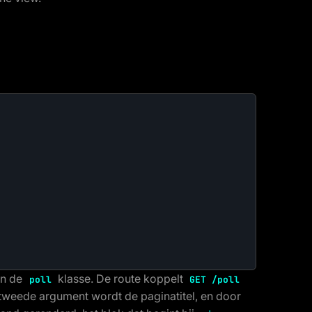
an de
klasse. De route koppelt
poll
GET /poll
 tweede argument wordt de paginatitel, en door