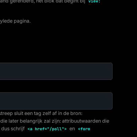
and gerenderd, het blok dat begint bij
view:
tylede pagina.
treep sluit een tag zelf af in de bron:
ie later belangrijk zal zijn: attribuutwaarden die
 dus schrijf
en
<a href="/poll">
<form