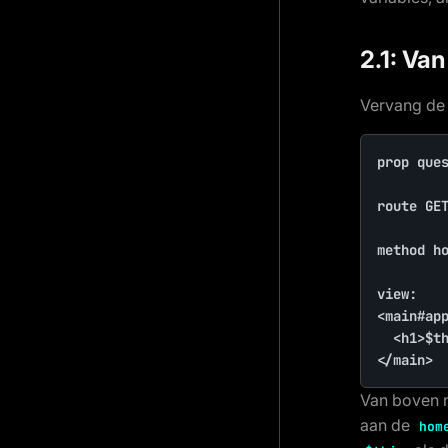
2.1: Va
Vervang de
prop ques
route GET
method ho
view:

<main#app
	<h1>$this->question</h1>

</main>
Van boven 
aan de
hom