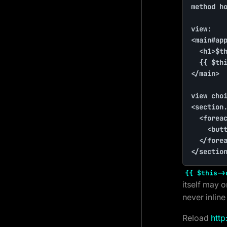
method ho
view:

<main#app
	<h1>$this->question</h1>

	{{ $this->choices }}

</main>

view choi
<section.
	<foreach $this->options AS $option>

		<button>$option</button>

	</foreach>

</sectio
{{ $this->
itself may 
never inlin
Reload
http