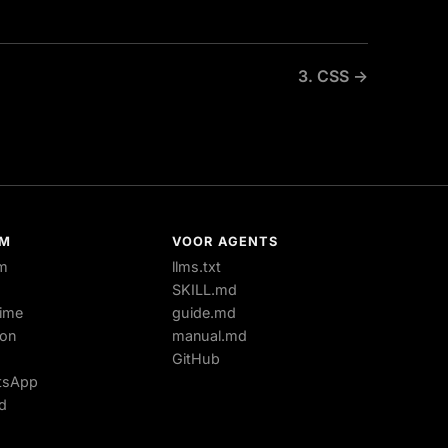
3. CSS →
RM
VOOR AGENTS
m
llms.txt
SKILL.md
time
guide.md
ion
manual.md
GitHub
tsApp
d