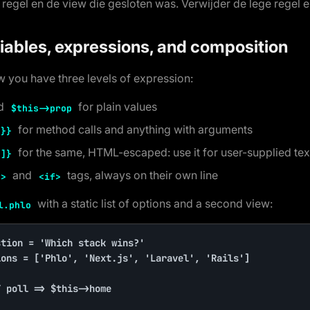
 regel en de view die gesloten was. Verwijder de lege regel e
riables, expressions, and composition
ew you have three levels of expression:
d
for plain values
$this->prop
for method calls and anything with arguments
 }}
for the same, HTML-escaped: use it for user-supplied tex
 ]}
and
tags, always on their own line
h>
<if>
with a static list of options and a second view:
l.phlo
tion = 'Which stack wins?'

ons = ['Phlo', 'Next.js', 'Laravel', 'Rails']

 poll => $this->home
