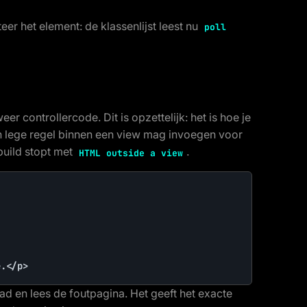
teer het element: de klassenlijst leest nu
poll
weer controllercode. Dit is opzettelijk: het is hoe je
en lege regel binnen een view mag invoegen voor
build stopt met
.
HTML outside a view
e.</p>
aad en lees de foutpagina. Het geeft het exacte