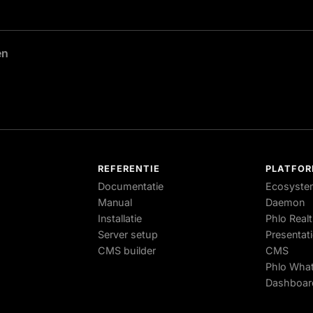
en
N
REFERENTIE
PLATFO
Documentatie
Ecosyste
Manual
Daemon
Installatie
Phlo Real
Server setup
Presentat
CMS builder
CMS
Phlo Wha
Dashboar