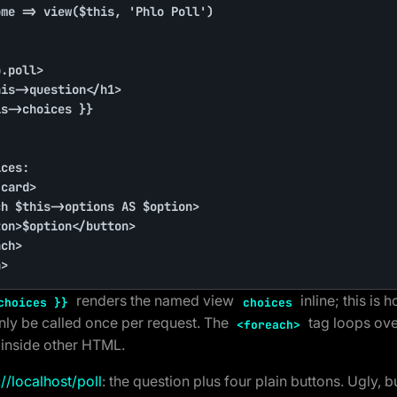
me => view($this, 'Phlo Poll')

.poll>

ces:

card>

n>
renders the named view
inline; this i
choices }}
choices
only be called once per request. The
tag loops over
<foreach>
e inside other HTML.
://localhost/poll
: the question plus four plain buttons. Ugly, b