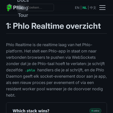
Phlo
Blog
EN
|
NL
|
中文
Tour
1: Phlo Realtime overzicht
Phlo Realtime is de realtime laag van het Phlo-
platform. Het stelt een Phlo-app in staat om naar
verbonden browsers te pushen via WebSockets
zonder dat je de Phlo-taal hoeft te verlaten: je schrijft
dezelfde
handlers die je al schrijft, en de Phlo
.phlo
Daemon geeft elk socket-evenement door aan je app,
als een nieuw proces per evenement of via een
resident worker pool wanneer je de doorvoer nodig
hebt.