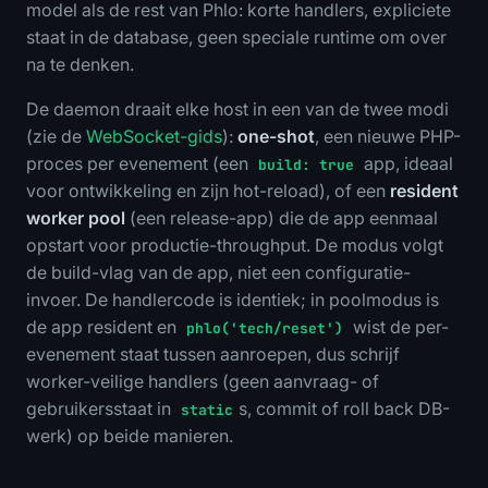
model als de rest van Phlo: korte handlers, expliciete
staat in de database, geen speciale runtime om over
na te denken.
De daemon draait elke host in een van de twee modi
(zie de
WebSocket-gids
):
one-shot
, een nieuwe PHP-
proces per evenement (een
app, ideaal
build: true
voor ontwikkeling en zijn hot-reload), of een
resident
worker pool
(een release-app) die de app eenmaal
opstart voor productie-throughput. De modus volgt
de build-vlag van de app, niet een configuratie-
invoer. De handlercode is identiek; in poolmodus is
de app resident en
wist de per-
phlo('tech/reset')
evenement staat tussen aanroepen, dus schrijf
worker-veilige handlers (geen aanvraag- of
gebruikersstaat in
s, commit of roll back DB-
static
werk) op beide manieren.