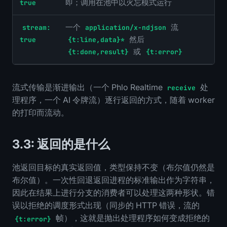
即；调用在池中以火忘模式运行
true
一个
流
stream:
application/x-ndjson
然后
true
{t:line,data}*
或
{t:done,result}
{t:error}
流式传输是渐进输出（一个 Phlo Realtime
处
receive
理程序，一个 AI 令牌流）逐行返回的方式，随着 worker
的打印而流动。
3.3: 返回的是什么
池返回目标的真实返回值，类型保持不变（布尔值仍然是
布尔值）。一次性回退返回进程的标准输出作为字符串，
因此在结果上进行分支的消费者可以处理这两种形状。错
误以拒绝的调度形式出现（同步的 HTTP 错误，流的
帧），这就是抛出处理程序如何变成拒绝的
{t:error}