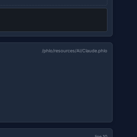
/phlo/resources/AI/Claude.phlo
line 10