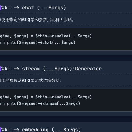
%AI -> chat
(...$args)
法使用指定的AI引擎和参数启动聊天会话。
gine, $args] = $this->resolve(...$args)

rn phlo($engine)->chat(...$args)
%AI -> stream
(...$args)
:Generator
提供的参数从AI引擎流式传输数据。
gine, $args] = $this->resolve(...$args)

rn phlo($engine)->stream(...$args)
%AI -> embedding
(...$args)