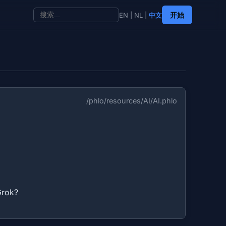
开始
EN
|
NL
|
中文
/phlo/resources/AI/AI.phlo
rok?