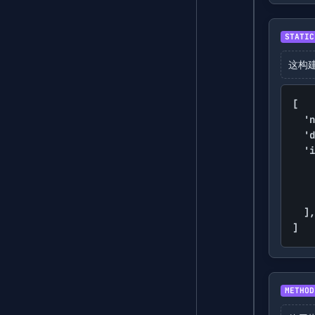
STATIC
这构
[

	'name' => $tool->name,

	'description' => $tool->desc,

	'input_schema' => [

		'type' => 'object',

		'properties' => loop($tool->args, fn($data, $arg) => array_filter($data, fn($key) => in_array($key, ['type', 'enum', 'description']), ARRAY_FILTER_USE_KEY)),

		'required' => array_keys($tool->args),

	],

]
METHOD