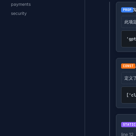
payments
PROP
security
此项定
'gpt
CONST
定义
['cl
STATIC
line 12