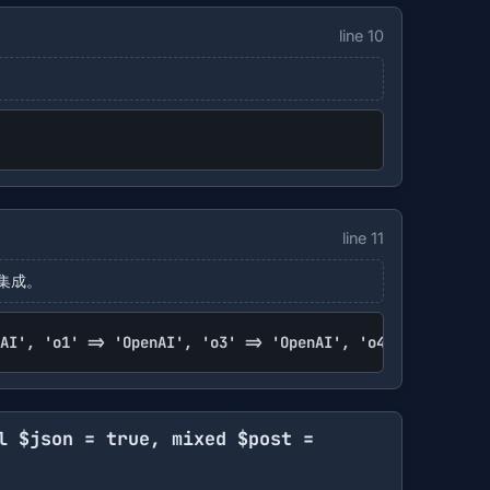
line 10
line 11
集成。
AI', 'o1' => 'OpenAI', 'o3' => 'OpenAI', 'o4' => 'OpenAI
l $json = true, mixed $post =