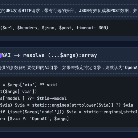
的URL发送HTTP请求，带有可选的头部、JSON有效负载和POST数据
($url, $headers, $json, $post, timeout: 300)
%AI -> resolve
(...$args)
:array
供的参数解析要使用的AI引擎，如果未指定特定引擎，则默认为'OpenA
 = $args['via'] ?? void

t($args['via'])

s['model'] ??= $this->model

$via) $via = static::engines[strtolower($via)] ?? $via

if (isset($args['model'])) $via = static::engines[strtol
rn [$via ?: 'OpenAI', $args]