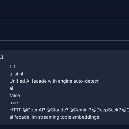
AI
1.0
q-ai.nl
Unified AI facade with engine auto-detect
ai
false
true
HTTP @OpenAI? @Claude? @Gemini? @DeepSeek? @G
ai facade llm streaming tools embeddings