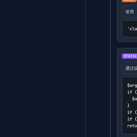
使用 
'cla
STATIC
通过
$arg
if (
	$args['system'] = [['type' => 'text', 'text' => $args['system']]]

}

if (
if (
retu