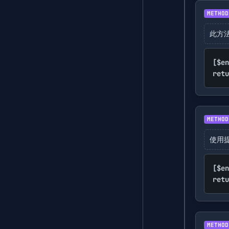
METHOD
此方
[$en
retu
METHOD
使用
[$en
retu
METHOD