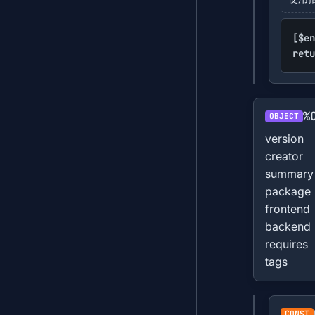
[$en
retu
%
OBJECT
version
creator
summary
package
frontend
backend
requires
tags
CONST