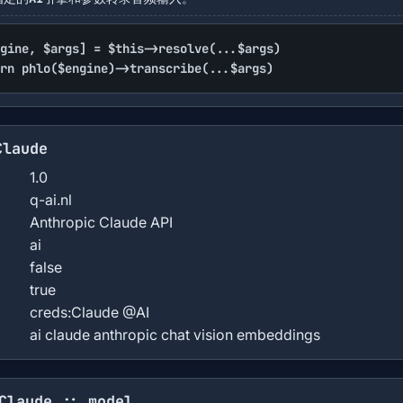
gine, $args] = $this->resolve(...$args)

rn phlo($engine)->transcribe(...$args)
Claude
1.0
q-ai.nl
Anthropic Claude API
ai
false
true
creds:Claude @AI
ai claude anthropic chat vision embeddings
Claude :: model