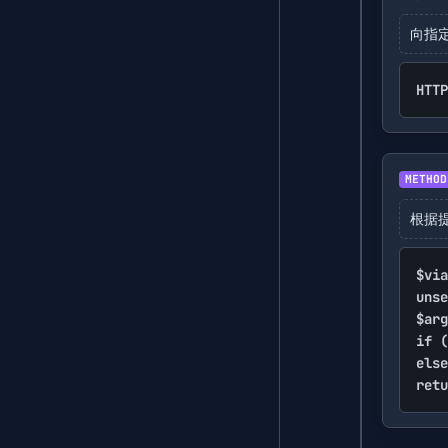
向指定
HTTP
METHOD
根据提
$via
unse
$arg
if (
else
retu