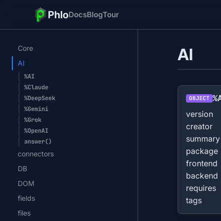
Phlo
Docs
Blog
Tour
Core
AI
AI
%AI
%Claude
%
%DeepSeek
OBJECT
%Gemini
version
%Grok
creator
%OpenAI
summary
answer()
package
connectors
frontend
DB
backend
DOM
requires
fields
tags
files