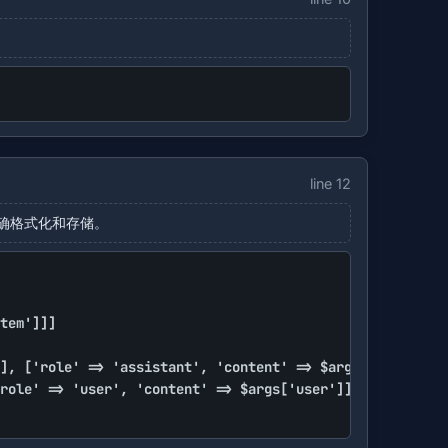
line 12
正确格式化和存储。
], ['role' => 'assistant', 'content' => $args['assistant
role' => 'user', 'content' => $args['user']])) unset($ar