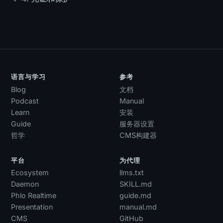
语言与学习
参考
Blog
文档
Podcast
Manual
Learn
安装
Guide
服务器设置
哲学
CMS构建器
平台
为代理
Ecosystem
llms.txt
Daemon
SKILL.md
Phlo Realtime
guide.md
Presentation
manual.md
CMS
GitHub