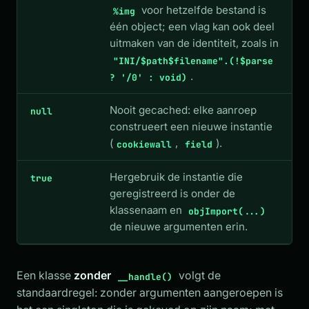
voor hetzelfde bestand is
%img
één object; een vlag kan ook deel
uitmaken van de identiteit, zoals in
"INI/$path$filename".(!$parse
.
? '/0' : void)
Nooit gecached: elke aanroep
null
construeert een nieuwe instantie
(
,
).
cookiewall
field
Hergebruik de instantie die
true
geregistreerd is onder de
klassenaam en
objImport(...)
de nieuwe argumenten erin.
Een klasse
zonder
volgt de
__handle()
standaardregel: zonder argumenten aangeroepen is