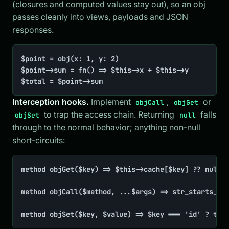
(closures and computed values stay out), so an obj
passes cleanly into views, payloads and JSON
responses.
$point = obj(x: 1, y: 2)

$point->sum = fn() => $this->x + $this->y

$total = $point->sum
Interception hooks.
Implement
,
or
objCall
objGet
to trap the access chain. Returning
falls
objSet
null
through to the normal behavior; anything non-null
short-circuits:
method objGet($key) => $this->cache[$key] ?? null

method objCall($method, ...$args) => str_starts_wit
method objSet($key, $value) => $key === 'id' ? tru