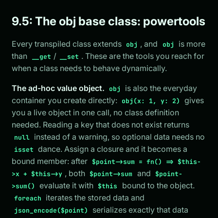
9.5: The obj base class: powertools
Every transpiled class extends
, and
is more
obj
obj
than
/
. These are the tools you reach for
__get
__set
when a class needs to behave dynamically.
The ad-hoc value object.
is also the everyday
obj
container you create directly:
gives
obj(x: 1, y: 2)
you a live object in one call, no class definition
needed. Reading a key that does not exist returns
instead of a warning, so optional data needs no
null
dance. Assign a closure and it becomes a
isset
bound member: after
$point->sum = fn() => $this-
, both
and
>x + $this->y
$point->sum
$point-
evaluate it with
bound to the object.
>sum()
$this
iterates the stored data and
foreach
serializes exactly that data
json_encode($point)