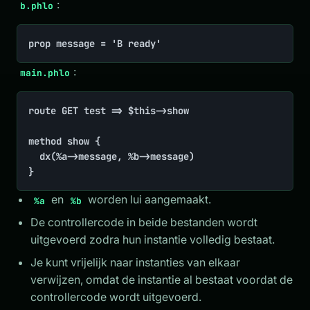
:
b.phlo
prop message = 'B ready'
:
main.phlo
route GET test => $this->show

method show {

  dx(%a->message, %b->message)

}
en
worden lui aangemaakt.
%a
%b
De controllercode in beide bestanden wordt
uitgevoerd zodra hun instantie volledig bestaat.
Je kunt vrijelijk naar instanties van elkaar
verwijzen, omdat de instantie al bestaat voordat de
controllercode wordt uitgevoerd.