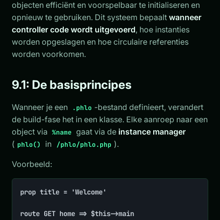
objecten efficiënt en voorspelbaar te initialiseren en
opnieuw te gebruiken. Dit systeem bepaalt
wanneer
controller code wordt uitgevoerd
, hoe instanties
worden opgeslagen en hoe circulaire referenties
worden voorkomen.
9.1: De basisprincipes
Wanneer je een
-bestand definieert, verandert
.phlo
de build-fase het in een klasse. Elke aanroep naar een
object via
gaat via de
instance manager
%name
(
in
).
phlo()
/phlo/phlo.php
Voorbeeld:
prop title = 'Welcome'

route GET home => $this->main
