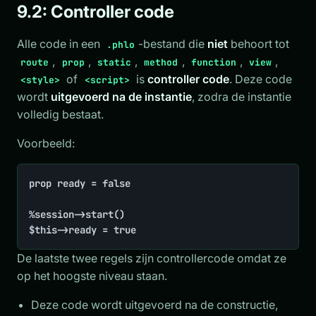
9.2: Controller code
Alle code in een
-bestand die
niet
behoort tot
.phlo
,
,
,
,
,
,
route
prop
static
method
function
view
of
is
controller code
. Deze code
<style>
<script>
wordt
uitgevoerd na de instantie
, zodra de instantie
volledig bestaat.
Voorbeeld:
prop ready = false

%session->start()

$this->ready = true
De laatste twee regels zijn controllercode omdat ze
op het hoogste niveau staan.
Deze code wordt uitgevoerd na de constructie,