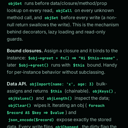
runs before data/closure/method/prop
objGet
lookup on every read,
on every unknown
objCall
method call, and
before every write (a non-
objSet
null return swallows the write). This is the mechanism
behind decorators, lazy loading and read-only
guards.
Bound closures.
Assign a closure and it binds to the
instance:
,
$obj->greet = fn() => "Hi $this->name"
later
runs with
bound. Handy
$obj->greet()
$this
for per-instance behavior without subclassing.
Data API.
bulk-
objImport(name: 'x', age: 3)
assigns and returns
(chainable).
,
$this
objKeys()
and
inspect the data;
objValues()
objLength()
wipes it. Iterating an obj (
objClear()
foreach
) and
$record AS $key => $value
expose exactly the stored
json_encode($record)
data. Every write flips
, the dirty flag the
objChanged