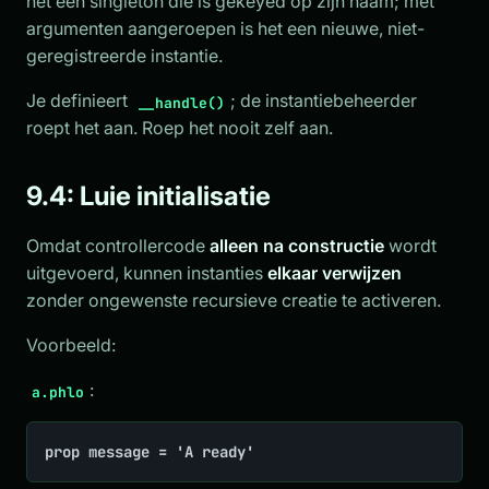
het een singleton die is gekeyed op zijn naam; met
argumenten aangeroepen is het een nieuwe, niet-
geregistreerde instantie.
Je definieert
; de instantiebeheerder
__handle()
roept het aan. Roep het nooit zelf aan.
9.4: Luie initialisatie
Omdat controllercode
alleen na constructie
wordt
uitgevoerd, kunnen instanties
elkaar verwijzen
zonder ongewenste recursieve creatie te activeren.
Voorbeeld:
:
a.phlo
prop message = 'A ready'