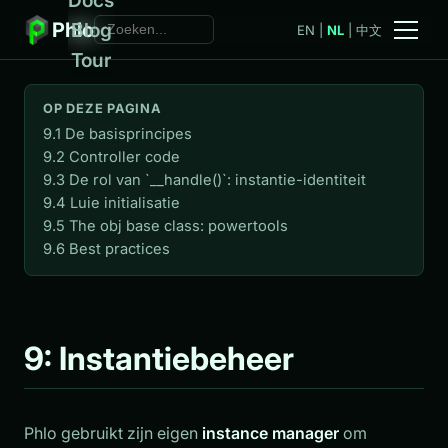
Phlo
Blog
EN
|
NL
|
中文
Tour
OP DEZE PAGINA
9.1 De basisprincipes
9.2 Controller code
9.3 De rol van `__handle()`: instantie-identiteit
9.4 Luie initialisatie
9.5 The obj base class: powertools
9.6 Best practices
9: Instantiebeheer
Phlo gebruikt zijn eigen
instance manager
om