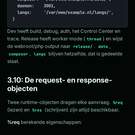
	daemon:    3001,

	langs:     '/var/www/example.nl/langs/',

)
Dev heeft build, debug, auth, het Control Center en
trace. Release heeft worker mode (
) en wijst
thread
de webroot/php output naar
.
,
release/
data
,
blijven hetzelfde, dat is gedeelde
composer
langs
staat.
3.10: De request- en response-
objecten
Twee runtime-objecten dragen elke aanvraag.
%req
(lezen) en
(schrijven) zijn altijd beschikbaar.
%res
%req
berekende eigenschappen: