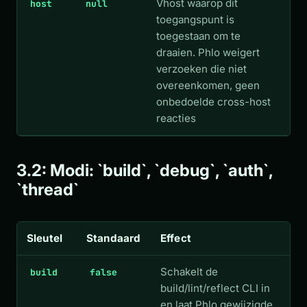
Vhost waarop dit
host
null
toegangspunt is
toegestaan om te
draaien. Phlo weigert
verzoeken die niet
overeenkomen, geen
onbedoelde cross-host
reacties
3.2: Modi: `build`, `debug`, `auth`,
`thread`
Sleutel
Standaard
Effect
Schakelt de
build
false
build/lint/reflect CLI in
en laat Phlo gewijzigde