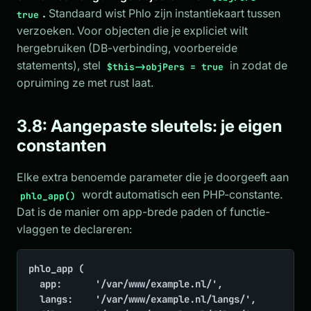
.
Standaard wist Phlo zijn instantiekaart tussen
true
verzoeken. Voor objecten die je expliciet wilt
hergebruiken (DB-verbinding, voorbereide
statements), stel
in zodat de
$this->objPers = true
opruiming ze met rust laat.
3.8: Aangepaste sleutels: je eigen
constanten
Elke extra benoemde parameter die je doorgeeft aan
wordt automatisch een PHP-constante.
phlo_app()
Dat is de manier om app-brede paden of functie-
vlaggen te declareren:
phlo_app (

	app:      '/var/www/example.nl/',

	langs:    '/var/www/example.nl/langs/',
