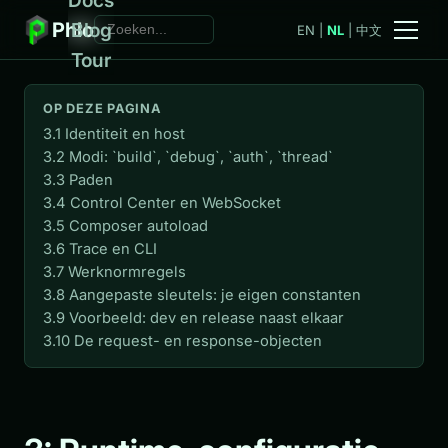
Phlo
Blog
EN
|
NL
|
中文
Tour
OP DEZE PAGINA
3.1 Identiteit en host
3.2 Modi: `build`, `debug`, `auth`, `thread`
3.3 Paden
3.4 Control Center en WebSocket
3.5 Composer autoload
3.6 Trace en CLI
3.7 Werknormregels
3.8 Aangepaste sleutels: je eigen constanten
3.9 Voorbeeld: dev en release naast elkaar
3.10 De request- en response-objecten