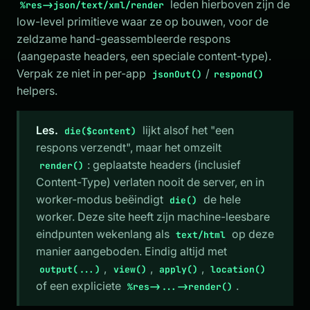
leden hierboven zijn de
%res->json/text/xml/render
low-level primitieve waar ze op bouwen, voor de
zeldzame hand-geassembleerde respons
(aangepaste headers, een speciale content-type).
Verpak ze niet in per-app
/
jsonOut()
respond()
helpers.
Les.
lijkt alsof het "een
die($content)
respons verzendt", maar het omzeilt
: geplaatste headers (inclusief
render()
Content-Type) verlaten nooit de server, en in
worker-modus beëindigt
de hele
die()
worker. Deze site heeft zijn machine-leesbare
eindpunten wekenlang als
op deze
text/html
manier aangeboden. Eindig altijd met
,
,
,
output(...)
view()
apply()
location()
of een expliciete
.
%res->...->render()