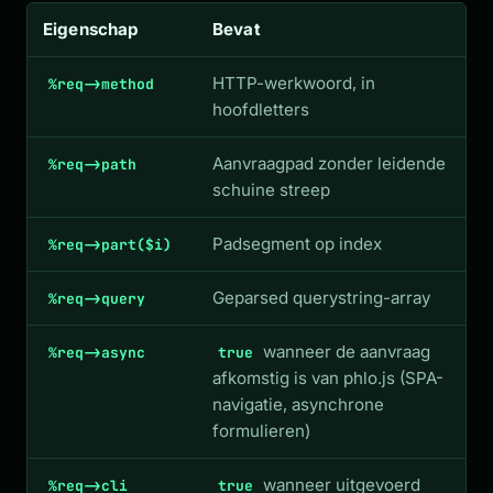
Eigenschap
Bevat
HTTP-werkwoord, in
%req->method
hoofdletters
Aanvraagpad zonder leidende
%req->path
schuine streep
Padsegment op index
%req->part($i)
Geparsed querystring-array
%req->query
wanneer de aanvraag
%req->async
true
afkomstig is van phlo.js (SPA-
navigatie, asynchrone
formulieren)
wanneer uitgevoerd
%req->cli
true