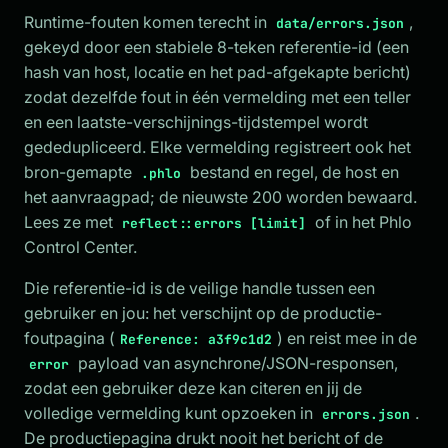
Runtime-fouten komen terecht in
,
data/errors.json
gekeyd door een stabiele 8-teken referentie-id (een
hash van host, locatie en het pad-afgekapte bericht)
zodat dezelfde fout in één vermelding met een teller
en een laatste-verschijnings-tijdstempel wordt
gededupliceerd. Elke vermelding registreert ook het
bron-gemapte
bestand en regel, de host en
.phlo
het aanvraagpad; de nieuwste 200 worden bewaard.
Lees ze met
of in het Phlo
reflect::errors [limit]
Control Center.
Die referentie-id is de veilige handle tussen een
gebruiker en jou: het verschijnt op de productie-
foutpagina (
) en reist mee in de
Reference: a3f9c1d2
payload van asynchrone/JSON-responsen,
error
zodat een gebruiker deze kan citeren en jij de
volledige vermelding kunt opzoeken in
.
errors.json
De productiepagina drukt nooit het bericht of de