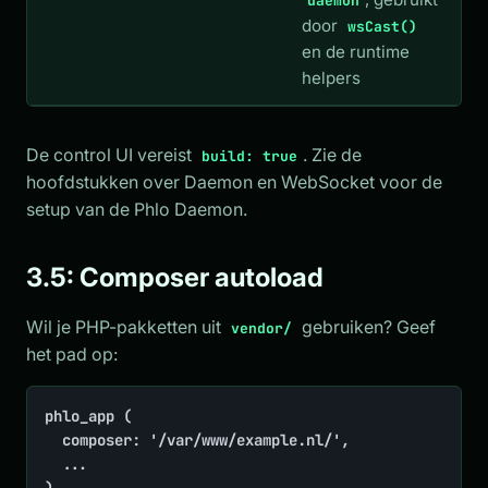
daemon
door
wsCast()
en de runtime
helpers
De control UI vereist
. Zie de
build: true
hoofdstukken over Daemon en WebSocket voor de
setup van de Phlo Daemon.
3.5: Composer autoload
Wil je PHP-pakketten uit
gebruiken? Geef
vendor/
het pad op:
phlo_app (

	composer: '/var/www/example.nl/',

	...

)