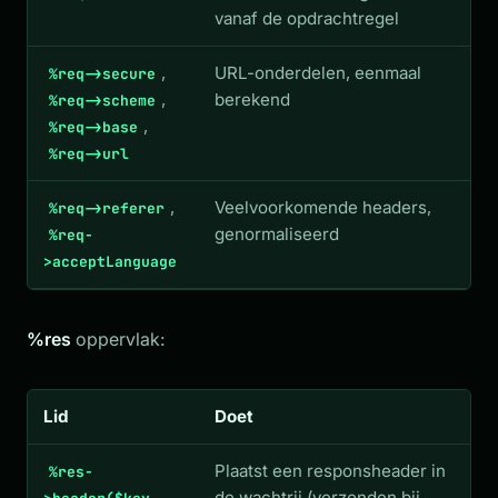
vanaf de opdrachtregel
,
URL-onderdelen, eenmaal
%req->secure
,
berekend
%req->scheme
,
%req->base
%req->url
,
Veelvoorkomende headers,
%req->referer
genormaliseerd
%req-
>acceptLanguage
%res
oppervlak:
Lid
Doet
Plaatst een responsheader in
%res-
de wachtrij (verzonden bij