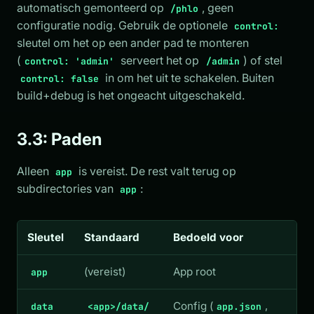
automatisch gemonteerd op
, geen
/phlo
configuratie nodig. Gebruik de optionele
control:
sleutel om het op een ander pad te monteren
(
serveert het op
) of stel
control: 'admin'
/admin
in om het uit te schakelen. Buiten
control: false
build+debug is het ongeacht uitgeschakeld.
3.3: Paden
Alleen
is vereist. De rest valt terug op
app
subdirectories van
:
app
Sleutel
Standaard
Bedoeld voor
(vereist)
App root
app
Config (
,
data
<app>/data/
app.json