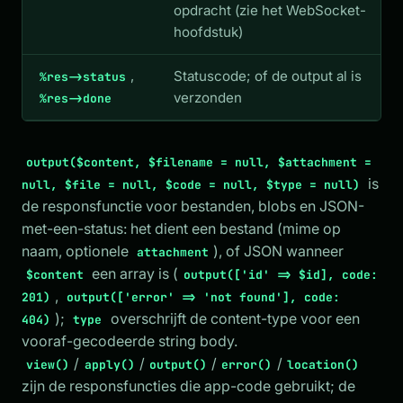
opdracht (zie het WebSocket-
hoofdstuk)
,
Statuscode; of de output al is
%res->status
verzonden
%res->done
output($content, $filename = null, $attachment =
is
null, $file = null, $code = null, $type = null)
de responsfunctie voor bestanden, blobs en JSON-
met-een-status: het dient een bestand (mime op
naam, optionele
), of JSON wanneer
attachment
een array is (
$content
output(['id' => $id], code:
,
201)
output(['error' => 'not found'], code:
);
overschrijft de content-type voor een
404)
type
vooraf-gecodeerde string body.
/
/
/
/
view()
apply()
output()
error()
location()
zijn de responsfuncties die app-code gebruikt; de