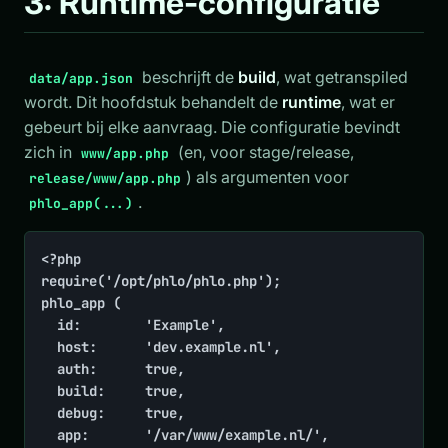
3: Runtime-configuratie
beschrijft de
build
, wat getranspiled
data/app.json
wordt. Dit hoofdstuk behandelt de
runtime
, wat er
gebeurt bij elke aanvraag. Die configuratie bevindt
zich in
(en, voor stage/release,
www/app.php
) als argumenten voor
release/www/app.php
.
phlo_app(...)
<?php

require('/opt/phlo/phlo.php');

phlo_app (

	id:        'Example',

	host:      'dev.example.nl',

	auth:      true,

	build:     true,

	debug:     true,

	app:       '/var/www/example.nl/',
