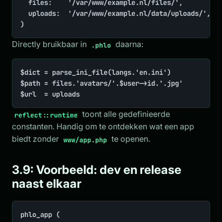
	files:    '/var/www/example.nl/files/',

	uploads:  '/var/www/example.nl/data/uploads/',

)
Directly bruikbaar in
daarna:
.phlo
$dict = parse_ini_file(langs.'en.ini')

$path = files.'avatars/'.$user->id.'.jpg'

$url  = uploads
toont alle gedefinieerde
reflect::runtime
constanten. Handig om te ontdekken wat een app
biedt zonder
te openen.
www/app.php
3.9: Voorbeeld: dev en release
naast elkaar
phlo_app (
