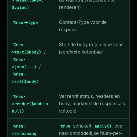
>header($key,
renderen)
$value)
Content-Type voor de
%res->type
respons
Stelt de body in (en type voor
%res-
/
json/xml); ketenbaar
>text($body)
%res-
/
>json(...)
%res-
>xml($body)
Verzendt status, headers en
%res-
body; markeert de respons als
>render($code =
voltooid
null)
schakelt
over
%res-
true
apply()
naar onmiddellijke flush-per-
>streaming