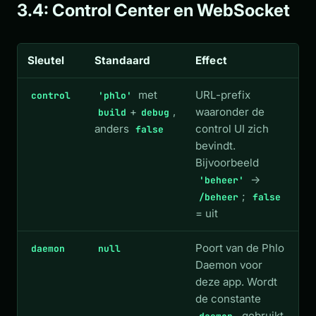
3.4: Control Center en WebSocket
Sleutel
Standaard
Effect
met
URL-prefix
control
'phlo'
+
,
waaronder de
build
debug
anders
control UI zich
false
bevindt.
Bijvoorbeeld
→
'beheer'
;
/beheer
false
= uit
Poort van de Phlo
daemon
null
Daemon voor
deze app. Wordt
de constante
, gebruikt