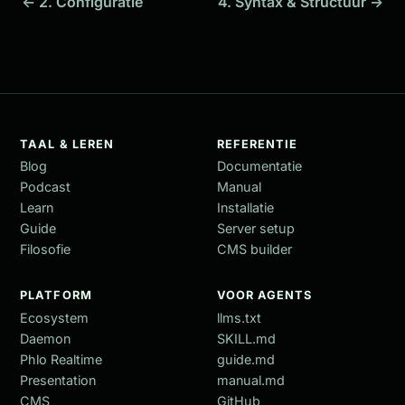
← 2. Configuratie
4. Syntax & Structuur →
TAAL & LEREN
REFERENTIE
Blog
Documentatie
Podcast
Manual
Learn
Installatie
Guide
Server setup
Filosofie
CMS builder
PLATFORM
VOOR AGENTS
Ecosystem
llms.txt
Daemon
SKILL.md
Phlo Realtime
guide.md
Presentation
manual.md
CMS
GitHub