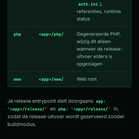
),
auth.ini
referenties, runtime
status
Gegenereerde PHP,
php
<app>/php/
wijzig dit alleen
wanneer de release-
uitvoer elders is
opgeslagen
Web root
www
<app>/www/
Je release entrypoint stelt doorgaans
app:
en
in,
'<app>/release/'
php: '<app>/release/'
zodat de release-uitvoer wordt geserveerd zonder
buildmodus.