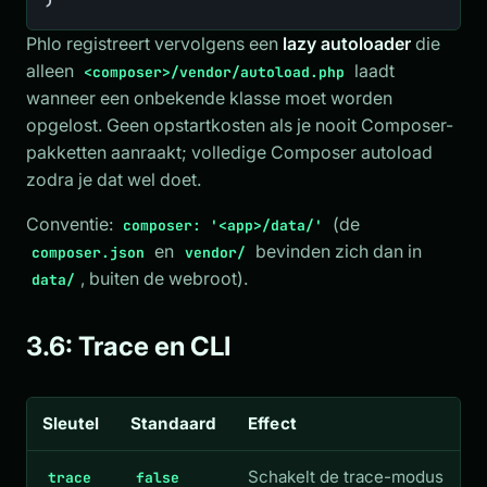
Phlo registreert vervolgens een
lazy autoloader
die
alleen
laadt
<composer>/vendor/autoload.php
wanneer een onbekende klasse moet worden
opgelost. Geen opstartkosten als je nooit Composer-
pakketten aanraakt; volledige Composer autoload
zodra je dat wel doet.
Conventie:
(de
composer: '<app>/data/'
en
bevinden zich dan in
composer.json
vendor/
, buiten de webroot).
data/
3.6: Trace en CLI
Sleutel
Standaard
Effect
Schakelt de trace-modus
trace
false