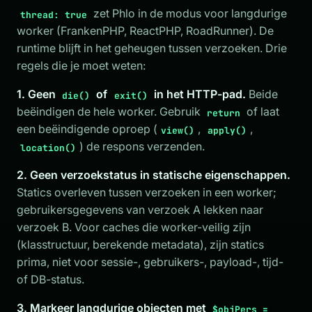
zet Phlo in de modus voor langdurige
thread: true
worker (FrankenPHP, ReactPHP, RoadRunner). De
runtime blijft in het geheugen tussen verzoeken. Drie
regels die je moet weten:
1. Geen
of
in het HTTP-pad.
Beide
die()
exit()
beëindigen de hele worker. Gebruik
of laat
return
een beëindigende oproep (
,
,
view()
apply()
) de respons verzenden.
location()
2. Geen verzoekstatus in statische eigenschappen.
Statics overleven tussen verzoeken in een worker;
gebruikersgegevens van verzoek A lekken naar
verzoek B. Voor caches die worker-veilig zijn
(klasstructuur, berekende metadata), zijn statics
prima, niet voor sessie-, gebruikers-, payload-, tijd-
of DB-status.
3. Markeer langdurige objecten met
$objPers =