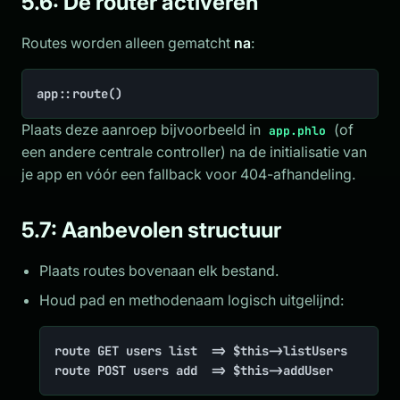
5.6: De router activeren
Routes worden alleen gematcht
na
:
app::route()
Plaats deze aanroep bijvoorbeeld in
(of
app.phlo
een andere centrale controller) na de initialisatie van
je app en vóór een fallback voor 404-afhandeling.
5.7: Aanbevolen structuur
Plaats routes bovenaan elk bestand.
Houd pad en methodenaam logisch uitgelijnd:
route GET users list  => $this->listUsers

route POST users add  => $this->addUser