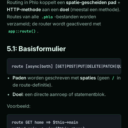
Routing in Phlo koppelt een
spatie-gescheiden pad
+
HTTP-methode
aan een
doel
(meestal een methode).
Routes van alle
-bestanden worden
.phlo
verzameld; de router wordt geactiveerd met
.
app::route()
5.1: Basisformulier
route [async|both] [GET|POST|PUT|DELETE|PATCH|QUER
Paden
worden geschreven met
spaties
(geen
in
/
de route-definitie).
Doel
: een directe aanroep of statementblok.
Voorbeeld:
route GET home => $this->main
