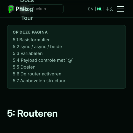
Phlo
Blog
EN
|
NL
|
中文
Tour
OP DEZE PAGINA
5.1 Basisformulier
5.2 sync / async / beide
5.3 Variabelen
5.4 Payload controle met `@`
5.5 Doelen
5.6 De router activeren
5.7 Aanbevolen structuur
5: Routeren