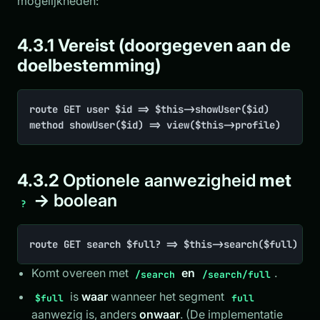
mogelijkheden:
4.3.1 Vereist (doorgegeven aan de
doelbestemming)
route GET user $id => $this->showUser($id)

method showUser($id) => view($this->profile)
4.3.2
Optionele aanwezigheid
met
→
boolean
?
route GET search $full? => $this->search($full)
Komt overeen met
en
.
/search
/search/full
is
waar
wanneer het segment
$full
full
aanwezig is, anders
onwaar
. (De implementatie