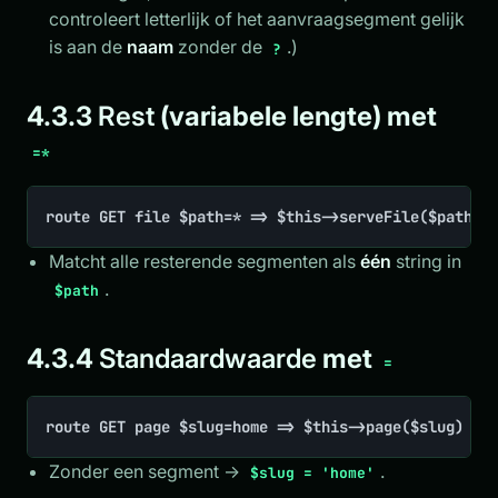
controleert letterlijk of het aanvraagsegment gelijk
is aan de
naam
zonder de
.)
?
4.3.3
Rest
(variabele lengte) met
=*
route GET file $path=* => $this->serveFile($path)
Matcht alle resterende segmenten als
één
string in
.
$path
4.3.4
Standaardwaarde
met
=
route GET page $slug=home => $this->page($slug)
Zonder een segment →
.
$slug = 'home'