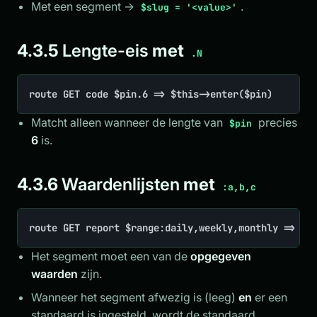
Met een segment →
.
$slug = '<value>'
4.3.5
Lengte-eis
met
.N
route GET code $pin.6 => $this->enter($pin)
Matcht alleen wanneer de lengte van
precies
$pin
6
is.
4.3.6
Waardenlijsten
met
:a,b,c
route GET report $range:daily,weekly,monthly => $t
Het segment moet een van de
opgegeven
waarden
zijn.
Wanneer het segment afwezig is (leeg)
en
er een
standaard is ingesteld, wordt de standaard