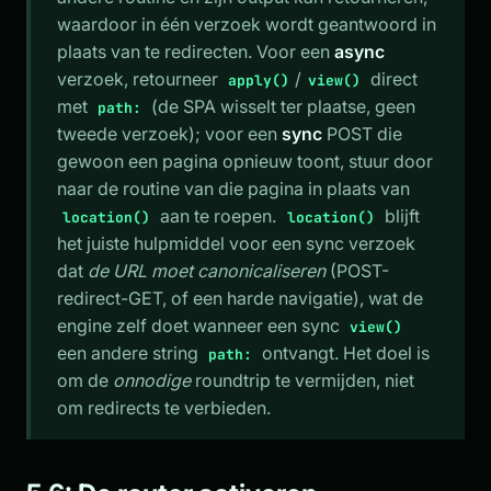
waardoor in één verzoek wordt geantwoord in
plaats van te redirecten. Voor een
async
verzoek, retourneer
/
direct
apply()
view()
met
(de SPA wisselt ter plaatse, geen
path:
tweede verzoek); voor een
sync
POST die
gewoon een pagina opnieuw toont, stuur door
naar de routine van die pagina in plaats van
aan te roepen.
blijft
location()
location()
het juiste hulpmiddel voor een sync verzoek
dat
de URL moet canonicaliseren
(POST-
redirect-GET, of een harde navigatie), wat de
engine zelf doet wanneer een sync
view()
een andere string
ontvangt. Het doel is
path:
om de
onnodige
roundtrip te vermijden, niet
om redirects te verbieden.