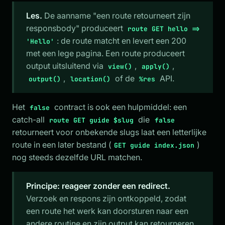
Les.
De aanname "een route retourneert zijn
responsbody" produceert
route GET hello =>
: de route matcht en levert een 200
'Hello'
met een lege pagina. Een route produceert
output uitsluitend via
,
,
view()
apply()
,
of de
API.
output()
location()
%res
Het
contract is ook een hulpmiddel: een
false
catch-all
die
route GET guide $slug
false
retourneert voor onbekende slugs laat een letterlijke
route in een later bestand (
)
GET guide index.json
nog steeds dezelfde URL matchen.
Principe: reageer zonder een redirect.
Verzoek en respons zijn ontkoppeld, zodat
een route het werk kan doorsturen naar een
andere routine en zijn output kan retourneren,