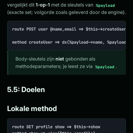
vergelijkt dit
1-op-1
met de sleutels van
%payload
(exacte set; volgorde zoals geleverd door de engine).
route POST user @name,email => $this->createUser

method createUser => dx(%payload->name, %payload->
Body-sleutels zijn
niet
gebonden als
methodeparameters; je leest ze via
.
%payload
5.5: Doelen
Lokale method
route GET profile show => $this->show
