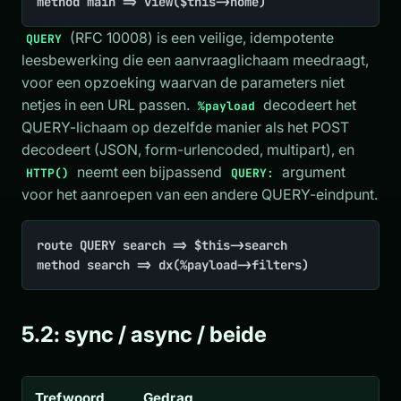
method main => view($this->home)
(RFC 10008) is een veilige, idempotente
QUERY
leesbewerking die een aanvraaglichaam meedraagt,
voor een opzoeking waarvan de parameters niet
netjes in een URL passen.
decodeert het
%payload
QUERY-lichaam op dezelfde manier als het POST
decodeert (JSON, form-urlencoded, multipart), en
neemt een bijpassend
argument
HTTP()
QUERY:
voor het aanroepen van een andere QUERY-eindpunt.
route QUERY search => $this->search

method search => dx(%payload->filters)
5.2: sync / async / beide
Trefwoord
Gedrag