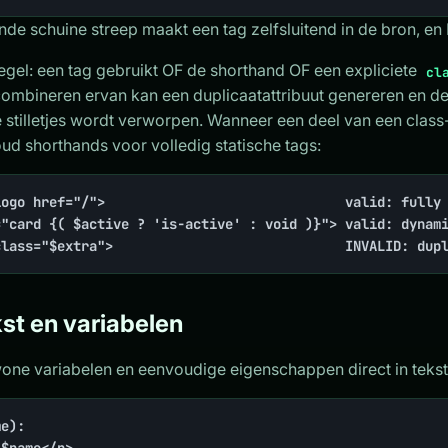
nde schuine streep maakt een tag zelfsluitend in de bron, en 
egel: een tag gebruikt OF de shorthand OF een expliciete
cl
combineren ervan kan een duplicaatattribuut genereren en de 
stilletjes wordt verworpen. Wanneer een deel van een class-li
oud shorthands voor volledig statische tags:
ogo href="/">                              valid: fully 
="card {( $active ? 'is-active' : void )}"> valid: dynami
class="$extra">                             INVALID: dup
kst en variabelen
one variabelen en eenvoudige eigenschappen direct in tekst
e):
