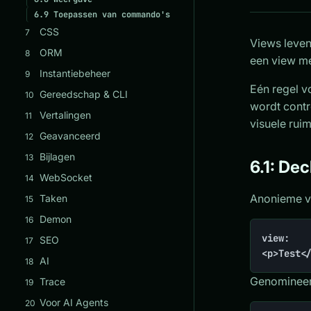
6.9
Toepassen van commando's
CSS
7
Views leven
ORM
8
een view m
Instantiebeheer
9
Eén regel v
Gereedschap & CLI
10
wordt contr
Vertalingen
11
visuele ruim
Geavanceerd
12
Bijlagen
13
6.1: Dec
WebSocket
14
Anonieme v
Taken
15
Demon
16
view:

SEO
17
<p>Test<
AI
18
Genomineer
Trace
19
Voor AI Agents
20