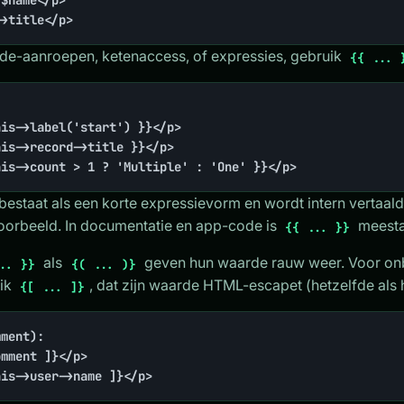
$name</p>

->title</p>
e-aanroepen, ketenaccess, of expressies, gebruik
{{ ... 
is->label('start') }}</p>

is->record->title }}</p>

his->count > 1 ? 'Multiple' : 'One' }}</p>
bestaat als een korte expressievorm en wordt intern vertaal
orbeeld. In documentatie en app-code is
meestal
{{ ... }}
als
geven hun waarde rauw weer. Voor on
.. }}
{( ... )}
uik
, dat zijn waarde HTML-escapet (hetzelfde als 
{[ ... ]}
ment):

mment ]}</p>

his->user->name ]}</p>