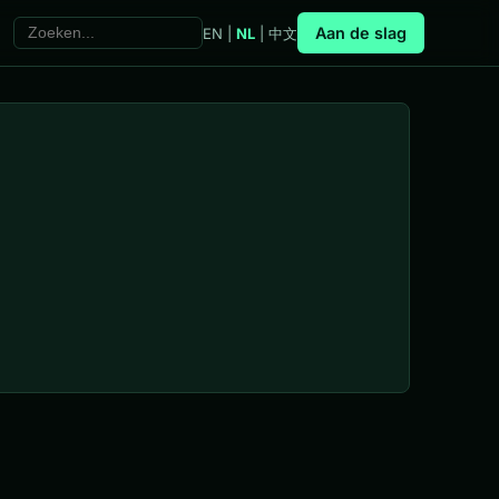
Aan de slag
EN
|
NL
|
中文