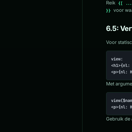
Reik
{[ ..
voor waa
}}
6.5: Ve
Voor statisc
view:

<h1>{nl: 
<p>{nl: 
Met argume
view($nam
<p>{nl: 
Gebruik de a