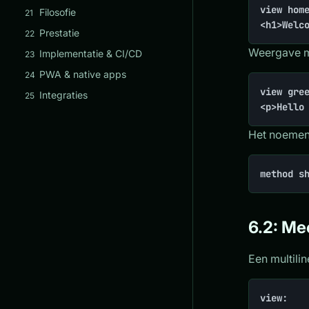
view home
Filosofie
21
<h1>Welc
Prestatie
22
Weergave m
Implementatie & CI/CD
23
PWA & native apps
24
view gree
Integraties
25
<p>Hello
Het noemen 
method s
6.2: Me
Een multili
view:
