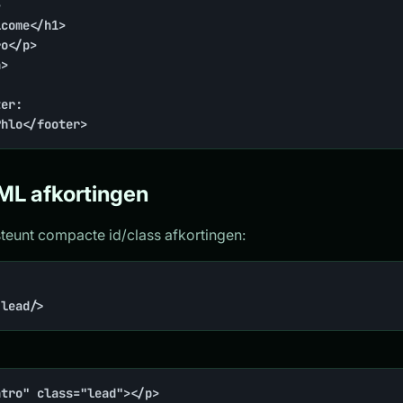


>

er:

Phlo</footer>
ML afkortingen
teunt compacte id/class afkortingen:
.lead/>
ntro" class="lead"></p>