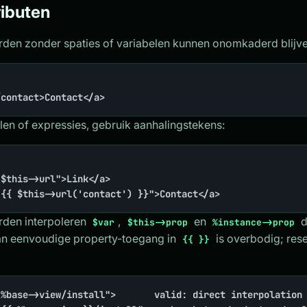
ributen
rden zonder spaties of variabelen kunnen onomkaderd blijve
/contact>Contact</a>
len of expressies, gebruik aanhalingstekens:
$this->url">Link</a>

"{{ $this->url('contact') }}">Contact</a>
rden interpoleren
,
en
d
$var
$this->prop
%instance->prop
an eenvoudige property-toegang in
is overbodig; res
{{ }}
"%base->view/install">       valid: direct interpolation 