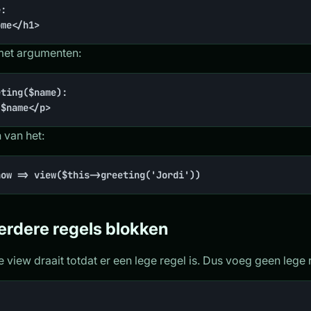
:

ome</h1>
et argumenten:
ting($name):

 $name</p>
van het:
how => view($this->greeting('Jordi'))
erdere regels blokken
ne view draait totdat er een lege regel is. Dus voeg geen leg