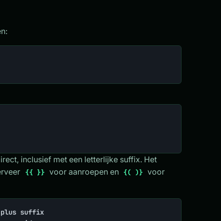
n:
irect, inclusief met een letterlijke suffix. Het
erveer
voor aanroepen en
voor
{{ }}
{( )}
plus suffix
