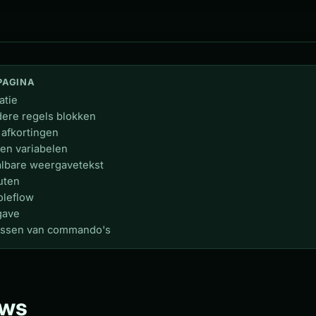
PAGINA
atie
ere regels blokken
afkortingen
 en variabelen
albare weergavetekst
buten
oleflow
gave
assen van commando's
ews