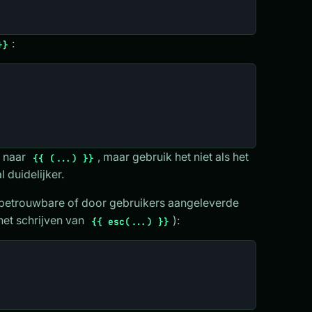
:
}}
d naar
, maar gebruik het niet als het
{{ (...) }}
 duidelijker.
betrouwbare of door gebruikers aangeleverde
het schrijven van
):
{{ esc(...) }}