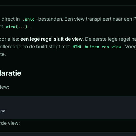
 direct in
-bestanden. Een view transpileert naar een
.phlo
et
.
view(...)
oor alles:
een lege regel sluit de view
. De eerste lege regel n
ollercode en de build stopt met
. Voe
HTML buiten een view
te.
laratie
iew:
/p>
de view: