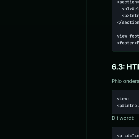
<section>
	<h1>Welcome</h1>

	<p>Intro</p>

</section
view foot
<footer>
6.3: HT
Phlo onders
view:

<p#intro
Dit wordt:
<p id="i