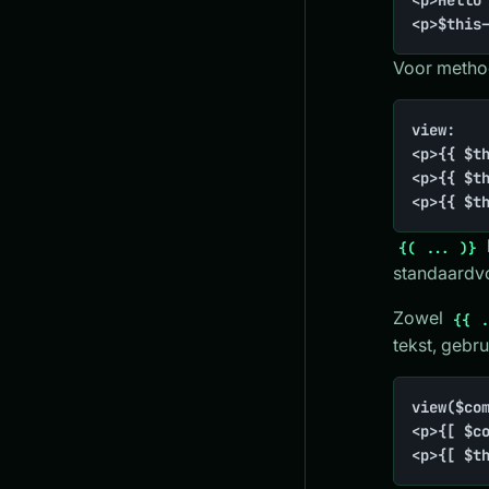
<p>Hello 
<p>$this
Voor method
view:

<p>{{ $th
<p>{{ $th
<p>{{ $t
{( ... )}
standaardvo
Zowel
{{ .
tekst, gebr
view($com
<p>{[ $co
<p>{[ $t