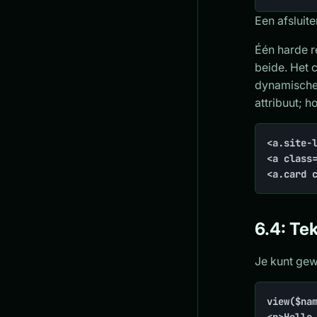
Een afsluite
Één harde r
beide. Het 
dynamische 
attribuut; h
<a.site-l
<a class
<a.card 
6.4: Te
Je kunt gew
view($nam