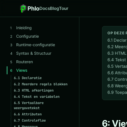
Phlo
Docs
Blog
Tour
Inleiding
1
OP DEZE 
Configuratie
2
6.1 Declar
Runtime-configuratie
3
6.2 Meerd
Syntax & Structuur
6.3 HTML 
4
6.4 Tekst
Routeren
5
6.5 Verta
Views
6
6.6 Attri
6.1
Declaratie
6.7 Contr
6.2
Meerdere regels blokken
6.8 Weer
6.3
HTML afkortingen
6.9 Toep
6.4
Tekst en variabelen
6.5
Vertaalbare
weergavetekst
6.6
Attributen
6: Vi
6.7
Controleflow
6.8
Weergave