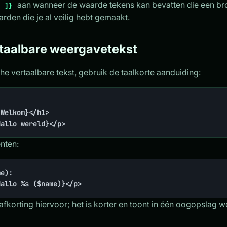
aan wanneer de waarde tekens kan bevatten die een br
. ]}
rden die je al veilig hebt gemaakt.
rtaalbare weergavetekst
he vertaalbare tekst, gebruik de taalkorte aanduiding:
Welkom}</h1>

Hallo wereld}</p>
nten:
e):

Hallo %s ($name)}</p>
fkorting hiervoor; het is korter en toont in één oogopslag we