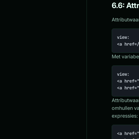
6.6: Att
Attributwaa
view:

<a href=
Met variabe
view:

<a href="
<a href=
Attributwaa
omhullen v
expressies:
<a href=