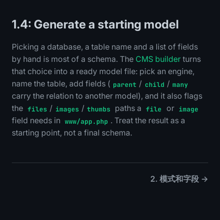
1.4: Generate a starting model
Picking a database, a table name and a list of fields
by hand is most of a schema. The
CMS builder
turns
that choice into a ready model file: pick an engine,
name the table, add fields (
/
/
parent
child
many
carry the relation to another model), and it also flags
the
/
/
paths a
or
files
images
thumbs
file
image
field needs in
. Treat the result as a
www/app.php
starting point, not a final schema.
2. 模式和字段 →