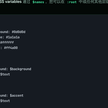
SS variables
通过
。您可以在
中或任何其他层
$names
:root
ound: #0d0d0d

e: #1a1a1a

#ffffff

: #ff4a00

und: $background

$text

und: $accent

$text
