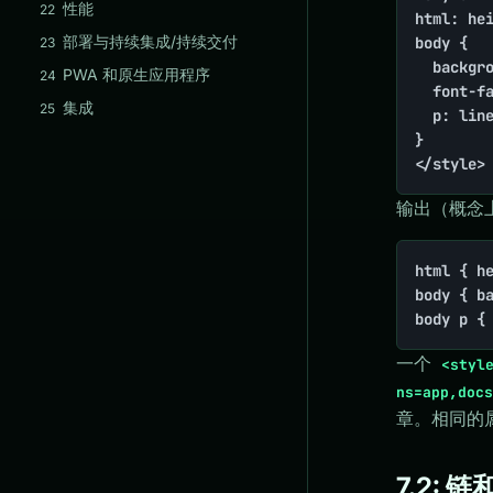
性能
22
html: hei
部署与持续集成/持续交付
body {

23
  backgro
PWA 和原生应用程序
24
  font-fa
集成
25
  p: line
}

</style>
输出（概念
html { he
body { ba
body p {
一个
<styl
ns=app,docs
章。相同的
7.2: 链