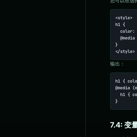
您可以在选
<style>

h1 {

  color: 
  @media 
}

</style>
输出：
h1 { colo
@media (m
  h1 { co
}
7.4: 变