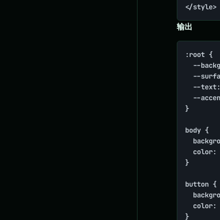
</style>
输出
:root {

  --backg
  --surfa
  --text:
  --accen
}

body {

  backgro
  color: 
}

button {

  backgro
  color: 
}