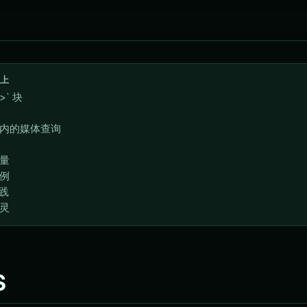
上
e>` 块
择器内的媒体查询
变量
示例
实践
精灵
S