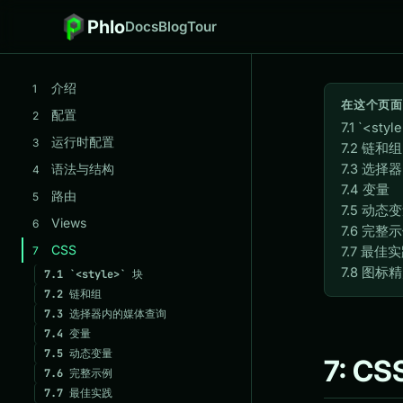
Phlo
Docs
Blog
Tour
介绍
1
在这个页面
配置
2
7.1 `<styl
运行时配置
3
7.2 链和组
语法与结构
7.3 选
4
7.4 变量
路由
5
7.5 动态
Views
6
7.6 完整
CSS
7
7.7 最佳
7.8 图标
7.1
`<style>` 块
7.2
链和组
7.3
选择器内的媒体查询
7.4
变量
7.5
动态变量
7: CS
7.6
完整示例
7.7
最佳实践