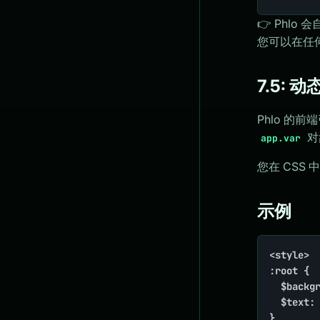
👉 Phlo 
您可以在任
7.5: 
Phlo 的
对
app.var
您在 CSS
示例
<style>

:root {

  $backgr
  $text: 
}
