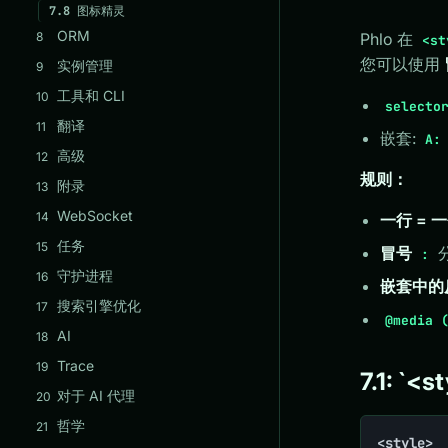
7.8
图标精灵
ORM
Phlo 在
8
<st
您可以使用
实例管理
9
工具和 CLI
10
selecto
翻译
11
嵌套:
A:
高级
12
规则：
附录
13
WebSocket
14
一行 = 
任务
15
冒号
:
守护进程
16
嵌套中的
搜索引擎优化
17
@media 
AI
18
Trace
19
7.1: `<s
对于 AI 代理
20
哲学
21
<style>
