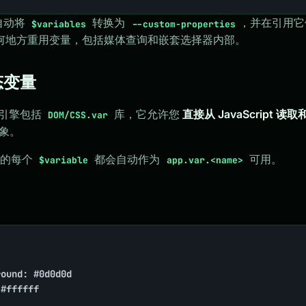
会自动将
转换为
，并在引用它
$variables
--custom-properties
何地方重用变量，包括媒体查询和嵌套选择器内部。
动态变量
前端引擎包括
库，它允许您
直接从 JavaScript 
DOM/CSS.var
象。
 中的每个
都会自动作为
可用。
$variable
app.var.<name>
ound: #0d0d0d

#ffffff
