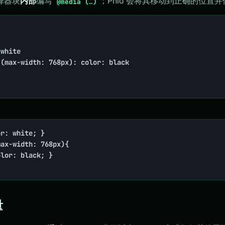
择器块
内部
编写
；Phlo 会将其移动到正确的位置
@media (…)
white

(max-width: 768px): color: black

r: white; }

ax-width: 768px){

lor: black; }

量