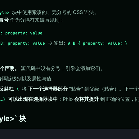
块中使用紧凑的、无分号的 CSS 语法。
yle>
冒号
作为分隔符来编写规则：
r: property: value
→ 输出:
 B: property: value
A B { property: value; }
一个声明。
源代码中没有分号；引擎会添加它们。
分隔链级别以及属性与值。
反斜杠
将
下一个选择器部分
"粘合" 到父级（粘合）。下一
\
可以出现在选择器块中
；Phlo
会将其提升
到正确的位置，
(…)
tyle>` 块