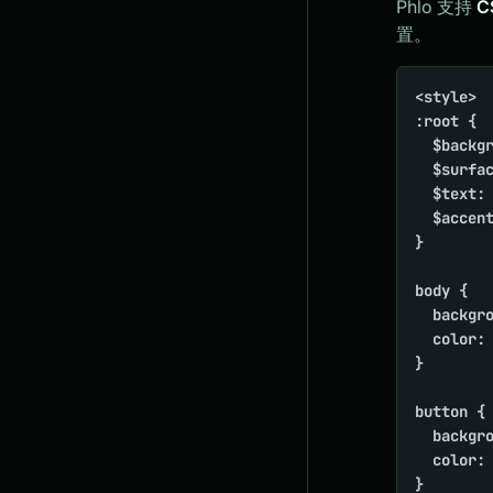
Phlo 支持
C
置。
<style>

:root {

  $backgr
  $surfac
  $text: 
  $accent
}

body {

  backgro
  color: 
}

button {

  backgro
  color: 
}
