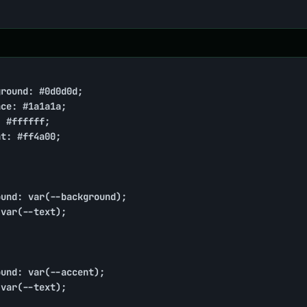
round: #0d0d0d;

ce: #1a1a1a;

 #ffffff;

t: #ff4a00;

und: var(--background);

var(--text);

und: var(--accent);

var(--text);
