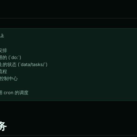
上
程安排
的 (`do:`)
的状态 (`data/tasks/`)
误流程
lo 控制中心
用 cron 的调度
任务