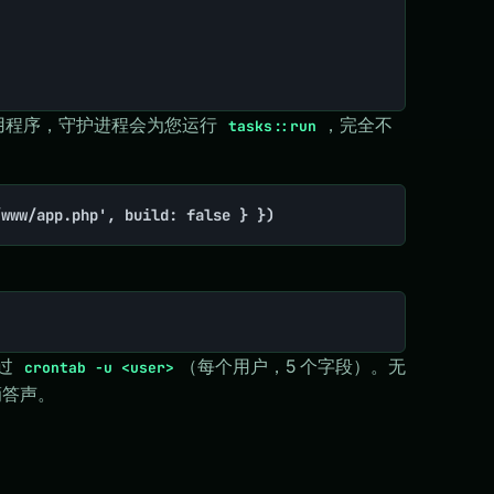
用程序，守护进程会为您运行
，完全不
tasks::run
/www/app.php', build: false } })
通过
（每个用户，5 个字段）。无
crontab -u <user>
滴答声。