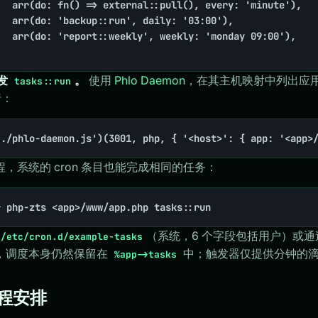
触发
。
使用
Phlo Daemon
，在其主机映射中列出应
tasks::run
行：
'./phlo-daemon.js')(3001, php, { '<host>': { app: '<app>
，系统的 cron 条目也能完成相同的任务：
* php-zts <app>/www/app.php tasks::run
（系统，6 个字段包括用户）或
/etc/cron.d/example-tasks
，调度本身仍然保留在
中；触发器仅提供分钟的
%app->tasks
 日程安排