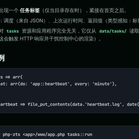
出现一个
任务标签
（仅当目录存在时），紧接在首页之后。
：调度（来自 JSON）、上次运行时间、返回值（类型感知：标量 
对
资源和应用程序完全无关，它仅从
读取
tasks
data/tasks/
这会触发 HTTP 响应并干扰控制中心的渲染）。
示例
s => arr(

eartbeat => file_put_contents(data.'heartbeat.log', date
：
* php-zts <app>/www/app.php tasks::run