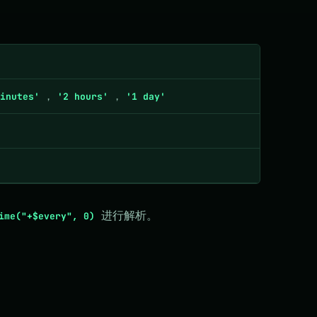
，
，
inutes'
'2 hours'
'1 day'
进行解析。
ime("+$every", 0)