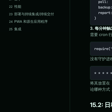
	poll:    arr(do: fn() => external::pull(), every: 'minute'),

性能
22
	backup:  arr(do: 'backup::run', daily: '03:00'),

	report:  arr(do: 'report::weekly', weekly: 'monday 09:00'),

部署与持续集成/持续交付
23
)
PWA 和原生应用程序
24
3. 每分钟
集成
25
需要 cron 
require(
没有守护进程
* * * * 
将其放置在
论哪种方式
15.2: