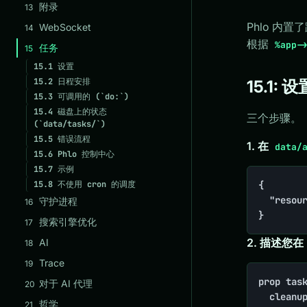
附录
13
Phlo 内
WebSocket
14
根据
%app-
任务
15
15.1
设置
15.2
日程安排
15.1: 设
15.3
可调用的 (`do:`)
15.4
磁盘上的状态
三个步骤。
(`data/tasks/`)
15.5
错误流程
1. 在
data/
15.6
Phlo 控制中心
15.7
示例
{

15.8
不使用 cron 的调度
	"resources": [..., "tasks"]

守护进程
16
}
搜索引擎优化
17
2. 描述您在
AI
18
Trace
19
prop task
对于 AI 代理
20
	cleanup: arr(do: 'account::cleanup', every: '5 minutes'),

哲学
21