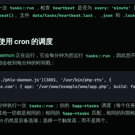
一次
，检查
是否为
tasks::run
heartbeat
every: 'minute'
。文件
、
和
beat()
data/tasks/heartbeat.last
.json
.loc
不使用 cron 的调度
Daemon
正在运行，它会每分钟为您运行
，因此您不
tasks::run
都会收到每分钟的时间戳：
./phlo-daemon.js')(3001, '/usr/bin/php-zts', {

分钟执行一次
；你的
调度（每个任
tasks::run
%app->tasks
样。其他一切都是相同的：相同的
匹配，相同的到期
%app->tasks
on 仍然是后备选项；选择一个触发器，而不是两个。