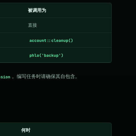
被调用为
直接
account::cleanup()
phlo('backup')
。编写任务时请确保其自包含。
ssion
何时