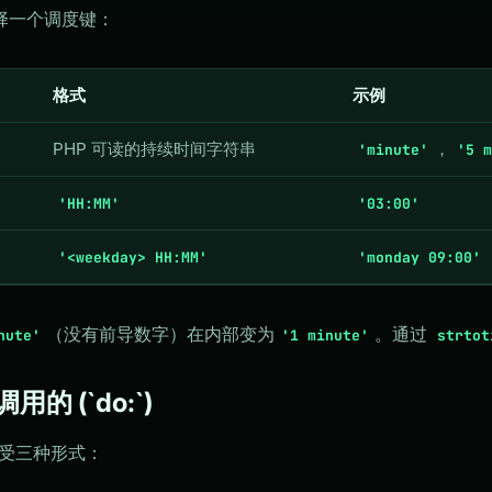
择一个调度键：
格式
示例
PHP 可读的持续时间字符串
，
'minute'
'5 m
'HH:MM'
'03:00'
'<weekday> HH:MM'
'monday 09:00'
（没有前导数字）在内部变为
。通过
nute'
'1 minute'
strtot
可调用的 (`do:`)
受三种形式：