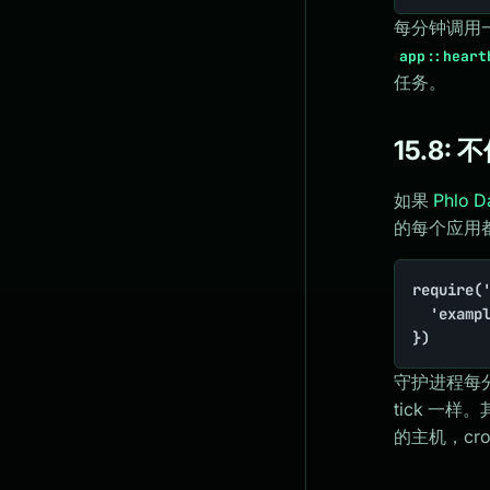
每分钟调用
app::heart
任务。
15.8: 
如果
Phlo 
的每个应用
require('
	'example.com': { app: '/var/www/example/www/app.php', build: false },

})
守护进程每
tick 一
的主机，cr