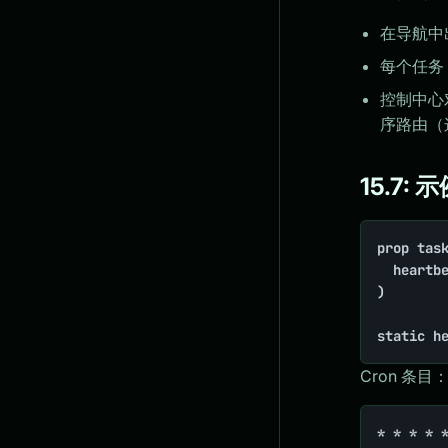
在导航中
每个任务
控制中心
序路由（
15.7: 
prop task
	heartbeat: arr(do: 'app::heartbeat', every: 'minute'),

)

static h
Cron 条目
* * * * 