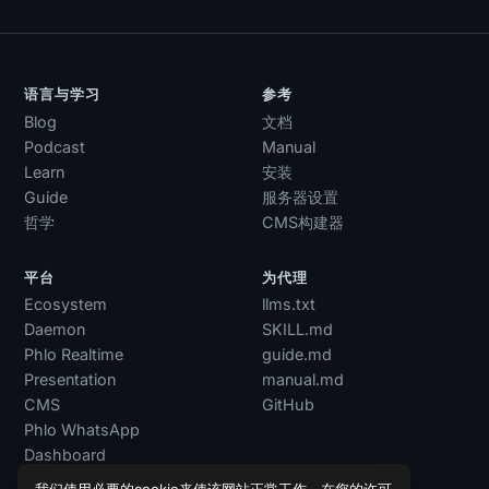
语言与学习
参考
Blog
文档
Podcast
Manual
Learn
安装
Guide
服务器设置
哲学
CMS构建器
平台
为代理
Ecosystem
llms.txt
Daemon
SKILL.md
Phlo Realtime
guide.md
Presentation
manual.md
CMS
GitHub
Phlo WhatsApp
Dashboard